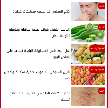
الأخبار
كتم العطس قد يسبب مضاعفات خطيرة
الأخبار
البامية النيئة.. فوائد صحية مذهلة وطريقة
تناولها بأمان
التغذية والدايت
هل البطاطس المسلوقة الباردة تساعد على
إنقاص الوزن......
التغذية والدايت
التين الشوكي.. 7 فوائد صحية مذهلة وأفضل
كمية...
الأخبار
احذر التهابات الجلد في الصيف.. 10 نصائح
تحميك...