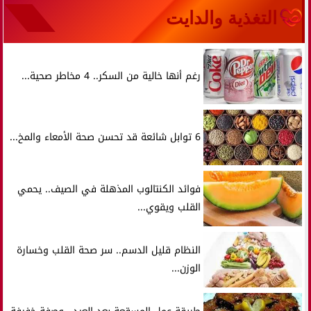
التغذية والدايت
رغم أنها خالية من السكر.. 4 مخاطر صحية...
6 توابل شائعة قد تحسن صحة الأمعاء والمخ...
فوائد الكنتالوب المذهلة في الصيف.. يحمي
القلب ويقوي...
النظام قليل الدسم.. سر صحة القلب وخسارة
الوزن...