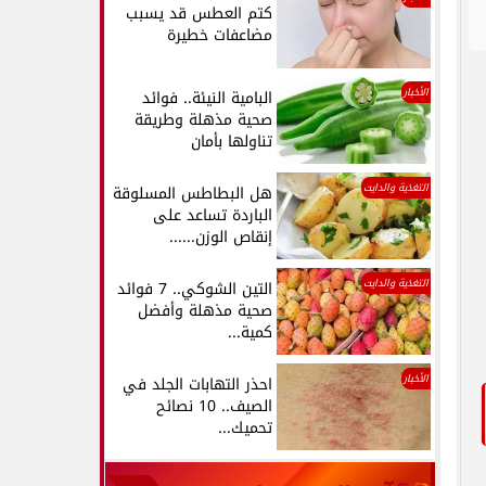
كتم العطس قد يسبب
مضاعفات خطيرة
الأخبار
البامية النيئة.. فوائد
صحية مذهلة وطريقة
تناولها بأمان
التغذية والدايت
هل البطاطس المسلوقة
الباردة تساعد على
إنقاص الوزن......
التغذية والدايت
التين الشوكي.. 7 فوائد
صحية مذهلة وأفضل
كمية...
الأخبار
احذر التهابات الجلد في
الصيف.. 10 نصائح
تحميك...