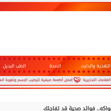
التغذية والدايت
الصحة
الطب البديل
ذيرية
أفضل أطعمة صيفية لترطيب الجسم وتقوية المناعة.. 10 خيارات تحارب الجفاف والحر
فواكه.. فوائد صحية قد تفاجئك