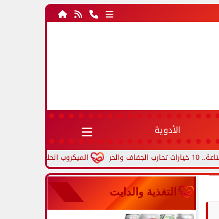
الأدوية
الميكروب الحلزوني.. أعراض جرثومة المعد
التغذية والدايت