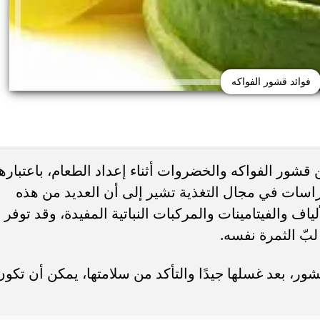
فوائد قشور الفواكه
شور الفواكه والخضروات أثناء إعداد الطعام، باعتبارها
دراسات في مجال التغذية تشير إلى أن العديد من هذه
 حب الشباب وسرطان
 والفيتامينات والمركبات النباتية المفيدة، وقد توفر
 أورام يوضح العلامات
هل يعالج الليمون والملح حب الشباب... أ
تحذيرية
يحذرون من وصفة منزلية قد...
بّ الثمرة نفسه.
شور، بعد غسلها جيدًا والتأكد من سلامتها، يمكن أن تكون