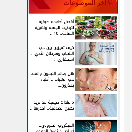
آخر الموضوعات
أفضل أطعمة صيفية
لترطيب الجسم وتقوية
المناعة.. 10...
كيف تميزين بين حب
الشباب وسرطان الثدي...
استشاري...
هل يعالج الليمون والملح
حب الشباب... أطباء
يحذرون...
ي
5 عادات صيفية قد تزيد
تهيج الصدفية.. احذرها...
الميكروب الحلزوني..
أعراض جرثومة المعدة