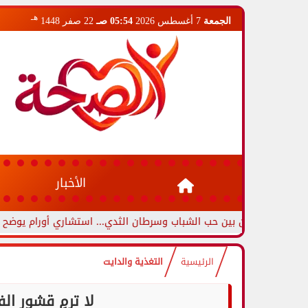
هـ
الجمعة
7 أغسطس 2026
05:54 صـ
22 صفر 1448
الأخبار
ين بين حب الشباب وسرطان الثدي... استشاري أورام يوضح العلامات التح
الرئيسية
التغذية والدايت
لا ترمِ قشور ال