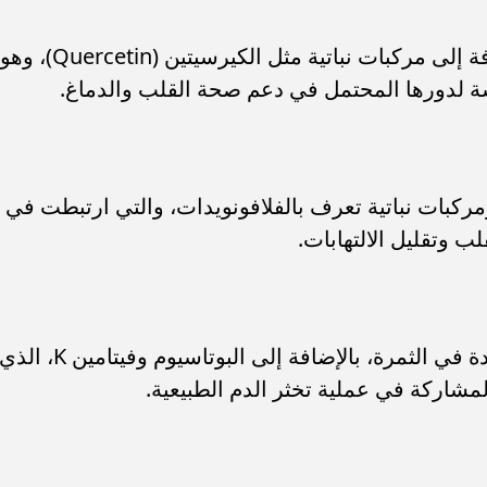
يحتوي على نسبة كبيرة من الألياف، إضافة إلى مركبات نباتية مثل الكيرسيتين (Quercetin)، وهو
ة لدورها المحتمل في دعم صحة القلب والدماغ.
يز باحتوائها على الألياف وفيتامين C ومركبات نباتية تعرف بالفلافونويدات، والتي ارتبطت في
 وتقليل الالتهابات.
يحتوي على جزء كبير من الألياف الموجودة في الثمرة، بالإضافة إلى البوتاسيوم وفيتامين K، الذ
شاركة في عملية تخثر الدم الطبيعية.