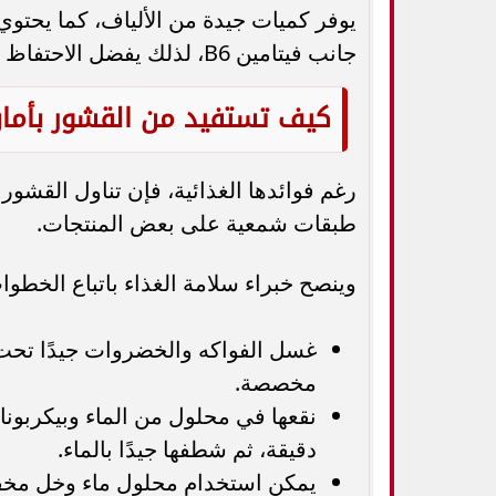
يوفر كميات جيدة من الألياف، كما يحتوي
جانب فيتامين B6، لذلك يفضل الاحتفاظ به عند الطهي إذا كانت البطاطس نظيفة وصالحة لذلك.
كيف تستفيد من القشور بأما
رغم فوائدها الغذائية، فإن تناول القشور 
طبقات شمعية على بعض المنتجات.
وينصح خبراء سلامة الغذاء باتباع الخطوات 
غسل الفواكه والخضروات جيدًا تحت 
مخصصة.
دقيقة، ثم شطفها جيدًا بالماء.
يمكن استخدام محلول ماء وخل مخف