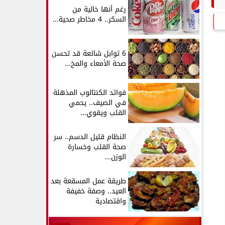
رغم أنها خالية من
السكر.. 4 مخاطر صحية...
6 توابل شائعة قد تحسن
صحة الأمعاء والمخ...
فوائد الكنتالوب المذهلة
في الصيف.. يحمي
القلب ويقوي...
النظام قليل الدسم.. سر
صحة القلب وخسارة
الوزن...
طريقة عمل المسقعة بعد
العيد.. وصفة خفيفة
واقتصادية