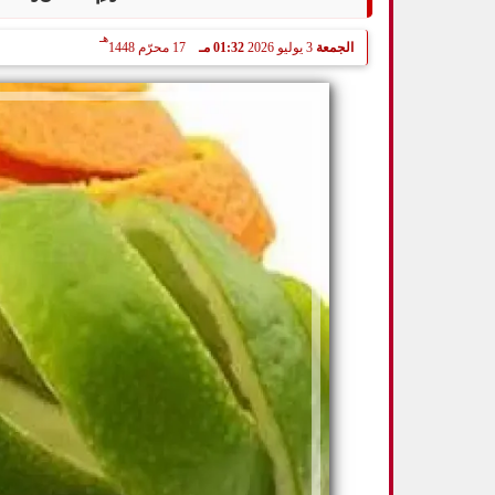
هـ
الجمعة
3 يوليو 2026
01:32 مـ
17 محرّم 1448