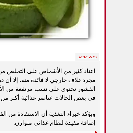
دعاء محمد
اعتاد كثير من الأشخاص على التخلص من ق
مجرد غلاف خارجي لا فائدة منه. إلا أن 
كيف تميزين بين
القشور تحتوي على نسب مرتفعة من الألياف
أفضل أطعمة صيفية لترطيب الجسم وتقوية
الثدي... استشاري
المناعة.. 10 خيارات تحارب الجفاف والحر
ال
في بعض الحالات عناصر غذائية أكثر من ل
ويؤكد خبراء التغذية أن الاستفادة من الق
إضافة مفيدة لنظام غذائي متوازن.