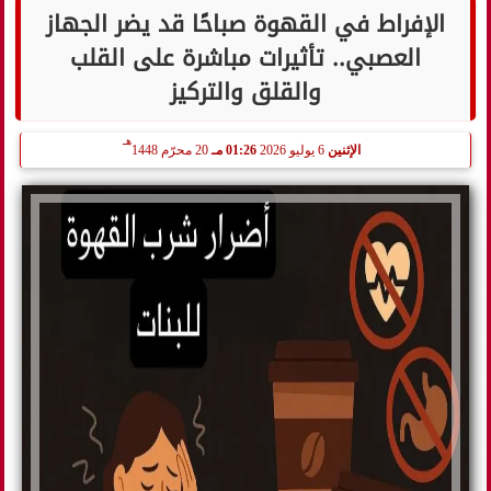
الإفراط في القهوة صباحًا قد يضر الجهاز
العصبي.. تأثيرات مباشرة على القلب
والقلق والتركيز
هـ
الإثنين
6 يوليو 2026
01:26 مـ
20 محرّم 1448