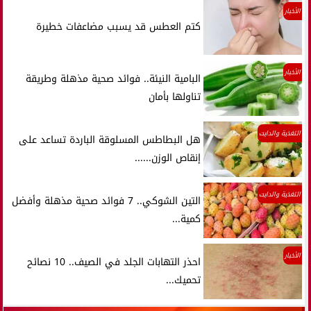
الأخبار
كتم العطس قد يسبب مضاعفات خطيرة
الأخبار
البامية النيئة.. فوائد صحية مذهلة وطريقة
تناولها بأمان
التغذية والدايت
هل البطاطس المسلوقة الباردة تساعد على
إنقاص الوزن......
التغذية والدايت
التين الشوكي.. 7 فوائد صحية مذهلة وأفضل
كمية...
الأخبار
احذر التهابات الجلد في الصيف.. 10 نصائح
تحميك...