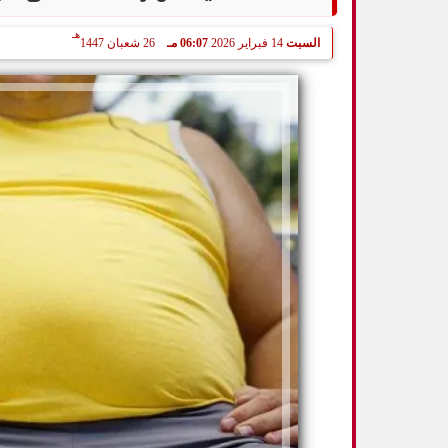
هـ
السبت
14 فبراير 2026
06:07 مـ
26 شعبان 1447