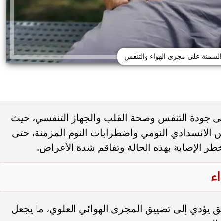
السمنة على مجرى الهواء والتنفس
على جودة التنفس وصحة القلب والجهاز التنفسي، حيث
فس الانسدادي النومي واضطرابات النوم المزمنة، حتى
طر الإصابة بهذه الحالة وتفاقم شدة الأعراض.
ة تحميك من السكري
وزارة الصحة تحذر من الإفراط في
 وارتفاع ضغط الدم
المسكنات.. عادة شائعة قد تضر الكلى..
ء
لق يؤدي إلى تضييق المجرى الهوائي العلوي، ما يجعل