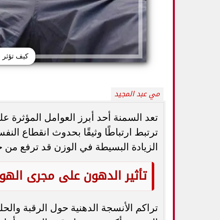
كيف تؤثر 
مي عبد المجيد
تعد السمنة أحد أبرز العوامل المؤثرة 
ترتبط ارتباطًا وثيقًا بحدوث انقطاع الن
الزيادة البسيطة في الوزن قد ترفع من خ
أمريكا تشدد قيود السفر بسبب الإيبولا.. هذه
5 خطوات بسيط
الدول المشمولة بالإجراءات الجديدة
وأمراض القلب
تأثير الدهون على مجرى الهوا
تراكم الأنسجة الدهنية حول الرقبة والح