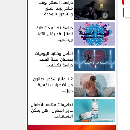
دراسة: السهر لوقت
متأخر يزيد القلق
والشعور بالوحدة
دراسة تكشف: تنظيف
المنزل قد يقلل التوتر
ويحسن...
التأمل وكتابة اليوميات
يحسنان صحة القلب..
دراسة تكشف...
1.2 مليار شخص يعانون
من اضطرابات نفسية
حول...
تطعيمات مهمة للأطفال
خارج الجدول.. هل يمكن
الاستغناء...