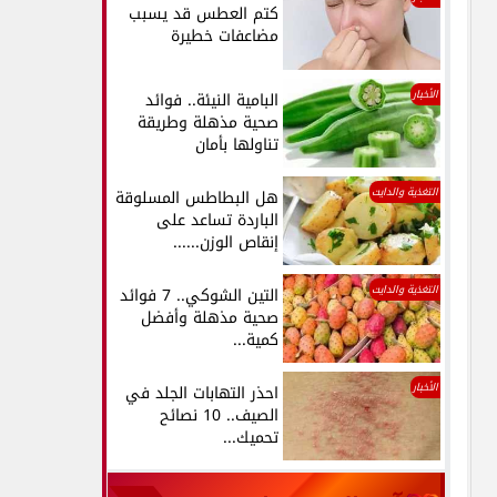
كتم العطس قد يسبب
مضاعفات خطيرة
الأخبار
البامية النيئة.. فوائد
صحية مذهلة وطريقة
تناولها بأمان
التغذية والدايت
هل البطاطس المسلوقة
الباردة تساعد على
إنقاص الوزن......
التغذية والدايت
التين الشوكي.. 7 فوائد
صحية مذهلة وأفضل
كمية...
الأخبار
احذر التهابات الجلد في
الصيف.. 10 نصائح
تحميك...