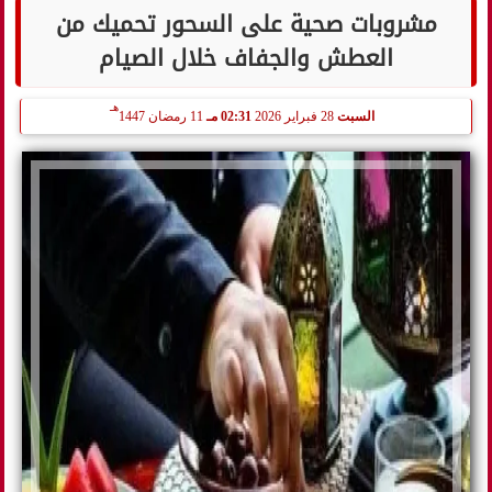
مشروبات صحية على السحور تحميك من
العطش والجفاف خلال الصيام
هـ
السبت
28 فبراير 2026
02:31 مـ
11 رمضان 1447