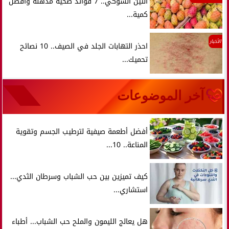
التين الشوكي.. 7 فوائد صحية مذهلة وأفضل
كمية...
الأخبار
احذر التهابات الجلد في الصيف.. 10 نصائح
تحميك...
آخر الموضوعات
أفضل أطعمة صيفية لترطيب الجسم وتقوية
المناعة.. 10...
كيف تميزين بين حب الشباب وسرطان الثدي...
استشاري...
هل يعالج الليمون والملح حب الشباب... أطباء