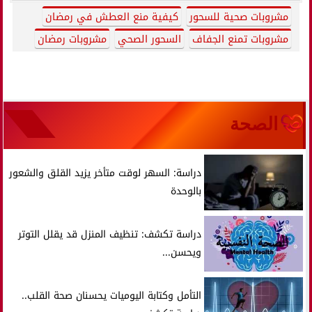
مشروبات صحية للسحور
كيفية منع العطش في رمضان
مشروبات تمنع الجفاف
السحور الصحي
مشروبات رمضان
الصحة
دراسة: السهر لوقت متأخر يزيد القلق والشعور
بالوحدة
دراسة تكشف: تنظيف المنزل قد يقلل التوتر
ويحسن...
التأمل وكتابة اليوميات يحسنان صحة القلب..