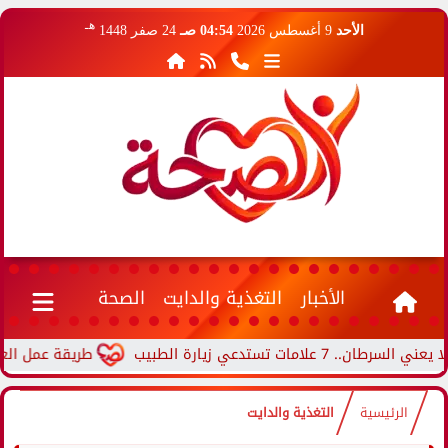
هـ
الأحد
9 أغسطس 2026
04:54 صـ
24 صفر 1448
الأخبار
التغذية والدايت
الصحة
ت تستدعي زيارة الطبيب
طريقة عمل العجة بال
الرئيسية
التغذية والدايت