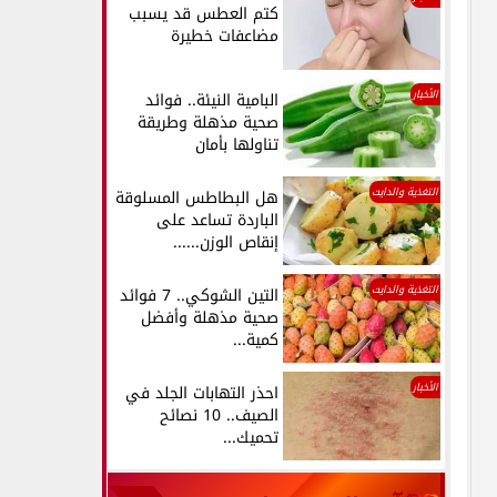
كتم العطس قد يسبب
مضاعفات خطيرة
الأخبار
البامية النيئة.. فوائد
صحية مذهلة وطريقة
تناولها بأمان
التغذية والدايت
هل البطاطس المسلوقة
الباردة تساعد على
إنقاص الوزن......
التغذية والدايت
التين الشوكي.. 7 فوائد
صحية مذهلة وأفضل
كمية...
الأخبار
احذر التهابات الجلد في
الصيف.. 10 نصائح
تحميك...