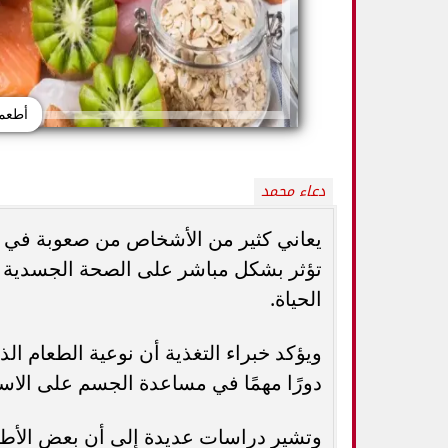
أطعمة
دعاء محمد
يعاني كثير من الأشخاص من صعوبة في ال
تؤثر بشكل مباشر على الصحة الجسدية وا
الحياة.
5 خطوات بسيطة تحميك من السكري
وزارة الصحة ت
وأمراض القلب وارتفاع ضغط الدم
المسكنات.. عادة 
ويؤكد خبراء التغذية أن نوعية الطعام ال
دورًا مهمًا في مساعدة الجسم على الا
وتشير دراسات عديدة إلى أن بعض الأطع