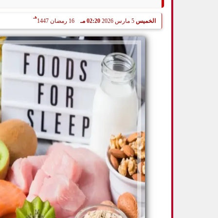
هـ
الخميس
5 مارس 2026
02:20 مـ
16 رمضان 1447