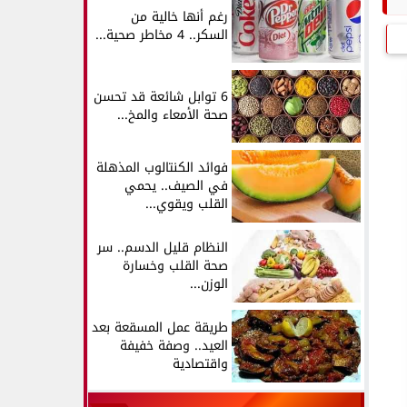
رغم أنها خالية من
السكر.. 4 مخاطر صحية...
6 توابل شائعة قد تحسن
صحة الأمعاء والمخ...
فوائد الكنتالوب المذهلة
في الصيف.. يحمي
القلب ويقوي...
النظام قليل الدسم.. سر
صحة القلب وخسارة
الوزن...
طريقة عمل المسقعة بعد
العيد.. وصفة خفيفة
واقتصادية