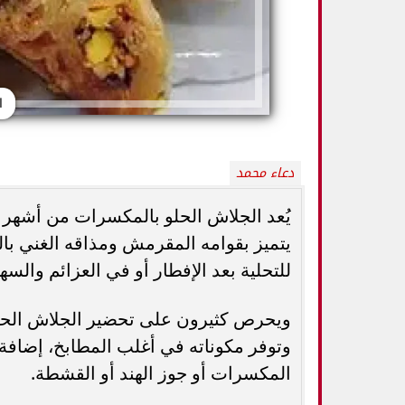
ا
دعاء محمد
يُعد الجلاش الحلو بالمكسرات من أشهر 
يتميز بقوامه المقرمش ومذاقه الغني بال
للتحلية بعد الإفطار أو في العزائم والسه
5 خطوات بسيطة تحميك من السكري
وزارة الصحة ت
وأمراض القلب وارتفاع ضغط الدم
المسكنات.. عادة 
ويحرص كثيرون على تحضير الجلاش الحلو 
وتوفر مكوناته في أغلب المطابخ، إضافة
المكسرات أو جوز الهند أو القشطة.