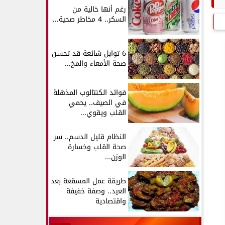
رغم أنها خالية من
السكر.. 4 مخاطر صحية...
6 توابل شائعة قد تحسن
صحة الأمعاء والمخ...
فوائد الكنتالوب المذهلة
في الصيف.. يحمي
القلب ويقوي...
النظام قليل الدسم.. سر
صحة القلب وخسارة
الوزن...
طريقة عمل المسقعة بعد
العيد.. وصفة خفيفة
واقتصادية