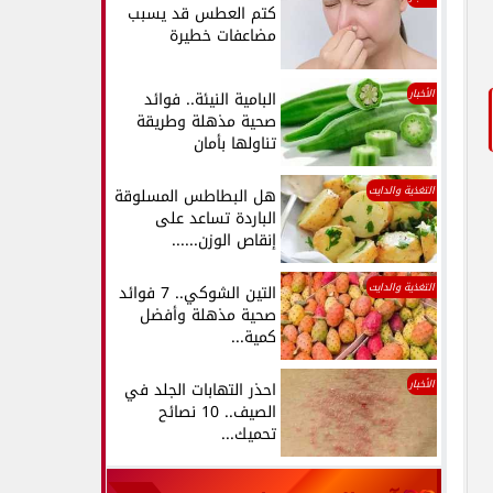
كتم العطس قد يسبب
مضاعفات خطيرة
الأخبار
البامية النيئة.. فوائد
صحية مذهلة وطريقة
تناولها بأمان
التغذية والدايت
هل البطاطس المسلوقة
الباردة تساعد على
إنقاص الوزن......
التغذية والدايت
التين الشوكي.. 7 فوائد
صحية مذهلة وأفضل
كمية...
الأخبار
احذر التهابات الجلد في
الصيف.. 10 نصائح
تحميك...