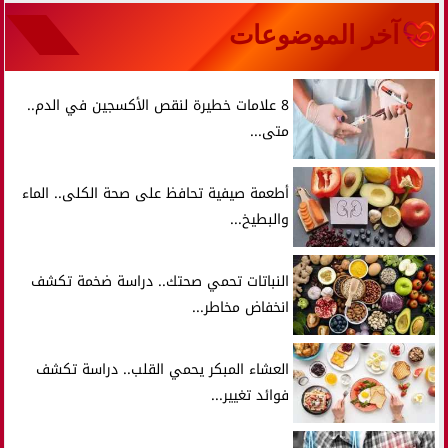
آخر الموضوعات
8 علامات خطيرة لنقص الأكسجين في الدم..
متى...
أطعمة صيفية تحافظ على صحة الكلى.. الماء
والبطيخ...
النباتات تحمي صحتك.. دراسة ضخمة تكشف
انخفاض مخاطر...
العشاء المبكر يحمي القلب.. دراسة تكشف
فوائد تغيير...