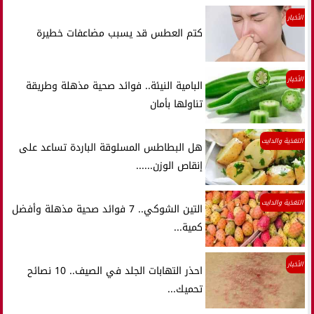
الأخبار
كتم العطس قد يسبب مضاعفات خطيرة
الأخبار
البامية النيئة.. فوائد صحية مذهلة وطريقة
تناولها بأمان
التغذية والدايت
هل البطاطس المسلوقة الباردة تساعد على
إنقاص الوزن......
التغذية والدايت
التين الشوكي.. 7 فوائد صحية مذهلة وأفضل
كمية...
الأخبار
احذر التهابات الجلد في الصيف.. 10 نصائح
تحميك...