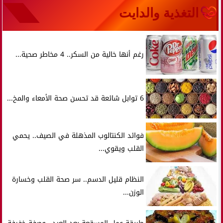
التغذية والدايت
رغم أنها خالية من السكر.. 4 مخاطر صحية...
6 توابل شائعة قد تحسن صحة الأمعاء والمخ...
فوائد الكنتالوب المذهلة في الصيف.. يحمي
القلب ويقوي...
النظام قليل الدسم.. سر صحة القلب وخسارة
الوزن...