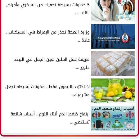
5 خطوات بسيطة تحميك من السكري وأمراض
القلب...
وزارة الصحة تحذر من الإفراط في المسكنات..
عادة...
طريقة عمل الملبن بعين الجمل في البيت..
حلوى...
لا تكتفِ بالليمون فقط.. مكونات بسيطة تجعل
مشروبك...
ارتفاع ضغط الدم أثناء النوم.. أسباب شائعة
تستدعي...