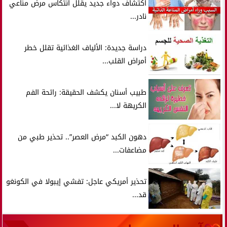
اكتشاف دواء جديد يقلل انتكاس مرض مناعي
نادر...
دراسة جديدة: الألياف الغذائية تقلل خطر
أمراض القلب...
طبيب أسنان يكشف الحقيقة: رائحة الفم
الكريهة لا...
دهون الكبد “مرض العصر”.. تحذير طبي من
مضاعفات...
تحذير أمريكي عاجل: تفشي إيبولا في الكونغو
قد...