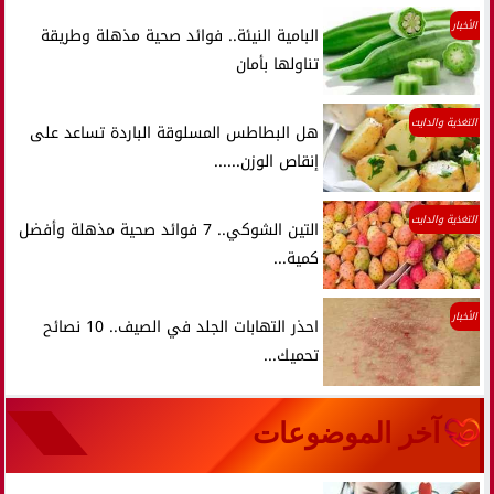
الأخبار
البامية النيئة.. فوائد صحية مذهلة وطريقة
تناولها بأمان
التغذية والدايت
هل البطاطس المسلوقة الباردة تساعد على
إنقاص الوزن......
التغذية والدايت
التين الشوكي.. 7 فوائد صحية مذهلة وأفضل
كمية...
الأخبار
احذر التهابات الجلد في الصيف.. 10 نصائح
تحميك...
آخر الموضوعات