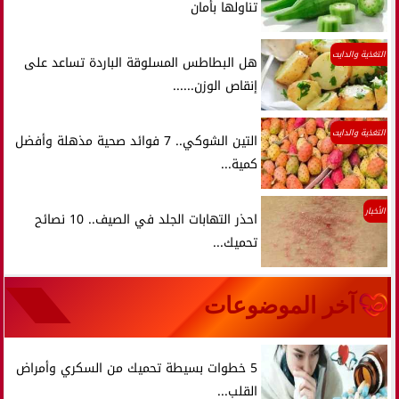
تناولها بأمان
التغذية والدايت
هل البطاطس المسلوقة الباردة تساعد على
إنقاص الوزن......
التغذية والدايت
التين الشوكي.. 7 فوائد صحية مذهلة وأفضل
كمية...
الأخبار
احذر التهابات الجلد في الصيف.. 10 نصائح
تحميك...
آخر الموضوعات
5 خطوات بسيطة تحميك من السكري وأمراض
القلب...