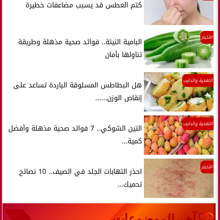
كتم العطس قد يسبب مضاعفات خطيرة
الأخبار
البامية النيئة.. فوائد صحية مذهلة وطريقة
تناولها بأمان
التغذية والدايت
هل البطاطس المسلوقة الباردة تساعد على
إنقاص الوزن......
التغذية والدايت
التين الشوكي.. 7 فوائد صحية مذهلة وأفضل
كمية...
الأخبار
احذر التهابات الجلد في الصيف.. 10 نصائح
تحميك...
آخر الموضوعات