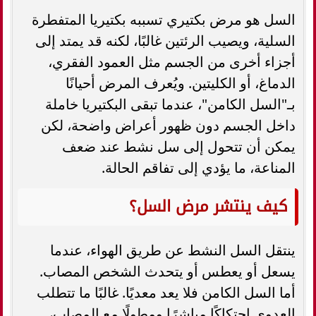
السل هو مرض بكتيري تسببه بكتيريا المتفطرة
السلية، ويصيب الرئتين غالبًا، لكنه قد يمتد إلى
أجزاء أخرى من الجسم مثل العمود الفقري،
الدماغ، أو الكليتين. ويُعرف المرض أحيانًا
بـ"السل الكامن"، عندما تبقى البكتيريا خاملة
داخل الجسم دون ظهور أعراض واضحة، لكن
يمكن أن تتحول إلى سل نشط عند ضعف
المناعة، ما يؤدي إلى تفاقم الحالة.
كيف ينتشر مرض السل؟
ينتقل السل النشط عن طريق الهواء، عندما
يسعل أو يعطس أو يتحدث الشخص المصاب.
أما السل الكامن فلا يعد معديًا. غالبًا ما تتطلب
العدوى احتكاكًا مباشرًا ومطولًا مع المصاب،