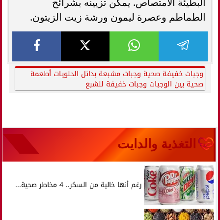
البطيئة الامتصاص. يمكن تزيينه بشرائح
الطماطم وعصرة ليمون ورشة زيت الزيتون.
وجبات خفيفة صحية وجبات مشبعة بدائل الحلويات أطعمة
صحية بين الوجبات وجبات خفيفة للشبع
التغذية والدايت
رغم أنها خالية من السكر.. 4 مخاطر صحية...