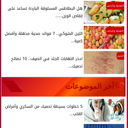
التغذية والدايت
هل البطاطس المسلوقة الباردة تساعد على
إنقاص الوزن......
التغذية والدايت
التين الشوكي.. 7 فوائد صحية مذهلة وأفضل
كمية...
الأخبار
احذر التهابات الجلد في الصيف.. 10 نصائح
تحميك...
آخر الموضوعات
5 خطوات بسيطة تحميك من السكري وأمراض
القلب...