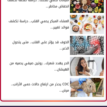
النباتات تحمي صحتك.. دراسة ضخمة تكشف
انخفاض مخاطر...
العشاء المبكر يحمي القلب.. دراسة تكشف
فوائد تغيير...
الخوف قد يؤثر على القلب.. متى يتحول
الذعر...
الحر يهدد شعرك.. روتين صيفي يحميه من
الهيشان...
CDC يحذر من ارتفاع حالات حمى الأرانب..
مرض...