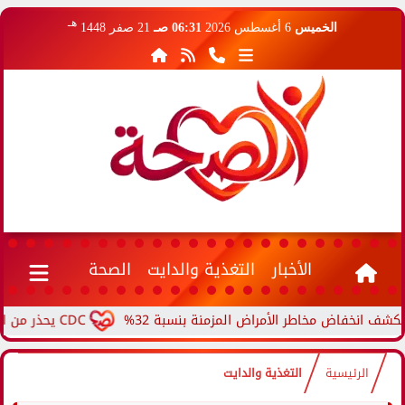
هـ
الخميس
6 أغسطس 2026
06:31 صـ
21 صفر 1448
الأخبار
التغذية والدايت
الصحة
فاض مخاطر الأمراض المزمنة بنسبة 32%
CDC يحذر من ارتفاع حالات حمى الأرانب.. مرض نادر ينتقل من الحيوانات...
الرئيسية
التغذية والدايت