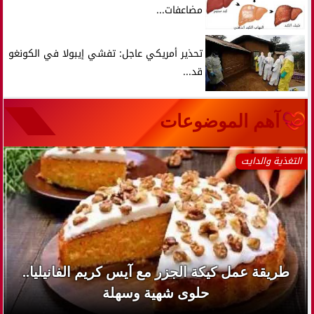
مضاعفات...
تحذير أمريكي عاجل: تفشي إيبولا في الكونغو
قد...
آهم الموضوعات
التغذية والدايت
طريقة عمل كيكة الجزر مع آيس كريم الفانيليا..
حلوى شهية وسهلة