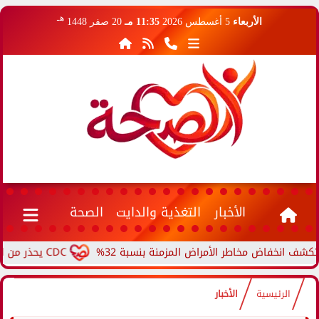
هـ
الأربعاء
5 أغسطس 2026
11:35 مـ
20 صفر 1448
الأخبار
التغذية والدايت
الصحة
اض مخاطر الأمراض المزمنة بنسبة 32%
CDC يحذر من ارتفاع حالات حمى الأرانب.. مرض نادر ينتقل من الحيوانات...
الرئيسية
الأخبار