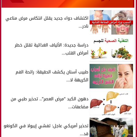
اكتشاف دواء جديد يقلل انتكاس مرض مناعي
نادر...
دراسة جديدة: الألياف الغذائية تقلل خطر
أمراض القلب...
طبيب أسنان يكشف الحقيقة: رائحة الفم
الكريهة لا...
دهون الكبد “مرض العصر”.. تحذير طبي من
مضاعفات...
تحذير أمريكي عاجل: تفشي إيبولا في الكونغو
قد...