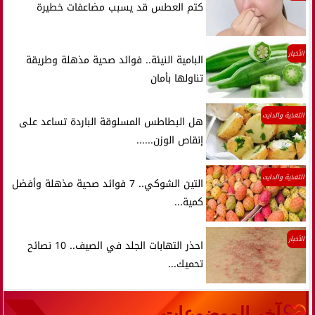
كتم العطس قد يسبب مضاعفات خطيرة
الأخبار
البامية النيئة.. فوائد صحية مذهلة وطريقة
تناولها بأمان
التغذية والدايت
هل البطاطس المسلوقة الباردة تساعد على
إنقاص الوزن......
التغذية والدايت
التين الشوكي.. 7 فوائد صحية مذهلة وأفضل
كمية...
الأخبار
احذر التهابات الجلد في الصيف.. 10 نصائح
تحميك...
آخر الموضوعات