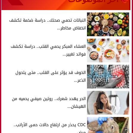
النباتات تحمي صحتك.. دراسة ضخمة تكشف
انخفاض مخاطر...
العشاء المبكر يحمي القلب.. دراسة تكشف
فوائد تغيير...
الخوف قد يؤثر على القلب.. متى يتحول
الذعر...
الحر يهدد شعرك.. روتين صيفي يحميه من
الهيشان...
CDC يحذر من ارتفاع حالات حمى الأرانب..
مرض...