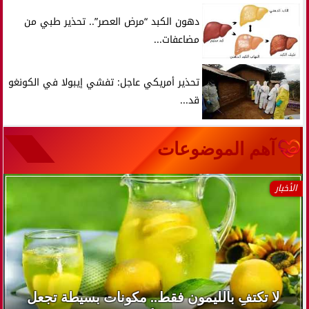
دهون الكبد “مرض العصر”.. تحذير طبي من
مضاعفات...
تحذير أمريكي عاجل: تفشي إيبولا في الكونغو
قد...
آهم الموضوعات
الأخبار
لا تكتفِ بالليمون فقط.. مكونات بسيطة تجعل