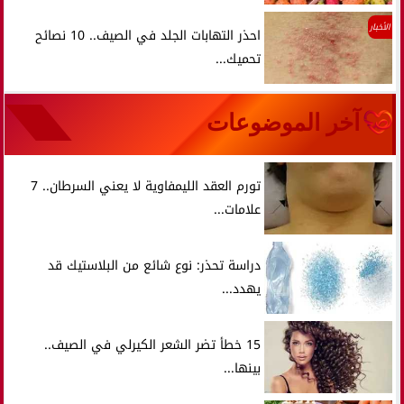
الأخبار
احذر التهابات الجلد في الصيف.. 10 نصائح
تحميك...
آخر الموضوعات
تورم العقد الليمفاوية لا يعني السرطان.. 7
علامات...
دراسة تحذر: نوع شائع من البلاستيك قد
يهدد...
15 خطأ تضر الشعر الكيرلي في الصيف..
بينها...