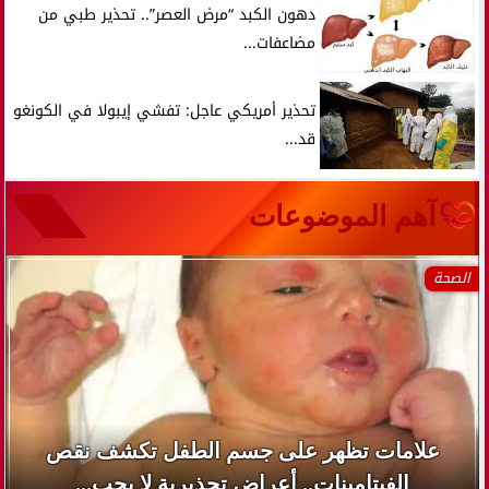
دهون الكبد “مرض العصر”.. تحذير طبي من
مضاعفات...
تحذير أمريكي عاجل: تفشي إيبولا في الكونغو
قد...
آهم الموضوعات
الصحة
علامات تظهر على جسم الطفل تكشف نقص
الفيتامينات.. أعراض تحذيرية لا يجب...