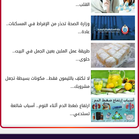
القلب...
وزارة الصحة تحذر من الإفراط في المسكنات..
عادة...
طريقة عمل الملبن بعين الجمل في البيت..
حلوى...
لا تكتفِ بالليمون فقط.. مكونات بسيطة تجعل
مشروبك...
ارتفاع ضغط الدم أثناء النوم.. أسباب شائعة
تستدعي...