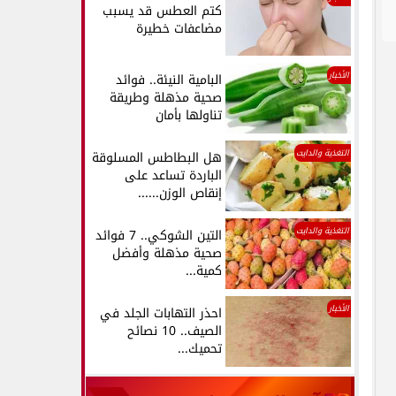
كتم العطس قد يسبب
مضاعفات خطيرة
الأخبار
البامية النيئة.. فوائد
صحية مذهلة وطريقة
تناولها بأمان
التغذية والدايت
هل البطاطس المسلوقة
الباردة تساعد على
إنقاص الوزن......
التغذية والدايت
التين الشوكي.. 7 فوائد
صحية مذهلة وأفضل
كمية...
الأخبار
احذر التهابات الجلد في
الصيف.. 10 نصائح
تحميك...