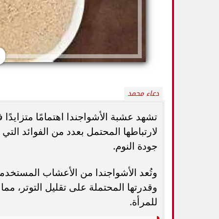
دعاء محمد
تشهد عشبة الأشواجندا اهتمامًا متزايدًا 
لارتباطها المحتمل بعدد من الفوائد الت
كيف تميزين بين
جودة النوم.
أفضل أطعمة صيفية لترطيب الجسم وتقوية
الثدي... استشاري
المناعة.. 10 خيارات تحارب الجفاف والحر
ال
وتُعد الأشواجندا من الأعشاب المستخدم
وقدرتها المحتملة على تقليل التوتر، م
للمرأة.