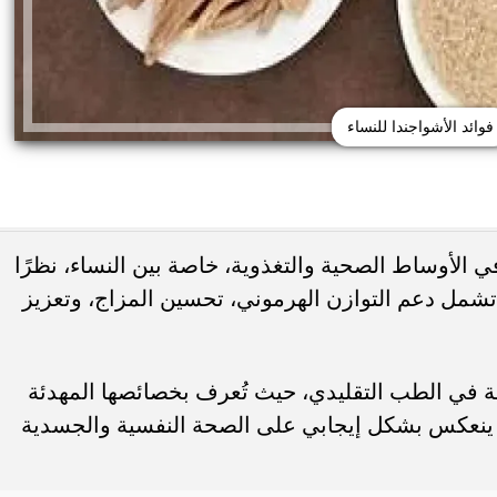
فوائد الأشواجندا للنساء
في الأوساط الصحية والتغذوية، خاصة بين النساء، نظرًا
ي تشمل دعم التوازن الهرموني، تحسين المزاج، وتعزيز
 حب الشباب وسرطان
 أورام يوضح العلامات
هل يعالج الليمون والملح حب الشباب... أ
تحذيرية
يحذرون من وصفة منزلية قد...
ة في الطب التقليدي، حيث تُعرف بخصائصها المهدئة
ما ينعكس بشكل إيجابي على الصحة النفسية والجسدية