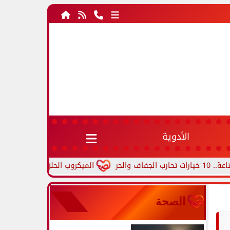
الأدوية
الميكروب الحلزوني.. أعراض جرثومة ال
الصحة