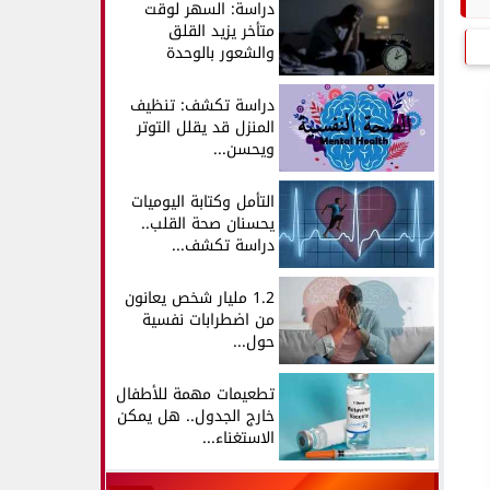
دراسة: السهر لوقت
متأخر يزيد القلق
والشعور بالوحدة
دراسة تكشف: تنظيف
المنزل قد يقلل التوتر
ويحسن...
التأمل وكتابة اليوميات
يحسنان صحة القلب..
دراسة تكشف...
1.2 مليار شخص يعانون
من اضطرابات نفسية
حول...
تطعيمات مهمة للأطفال
خارج الجدول.. هل يمكن
الاستغناء...