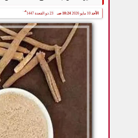
هـ
الأحد
10 مايو 2026
10:24 صـ
23 ذو القعدة 1447