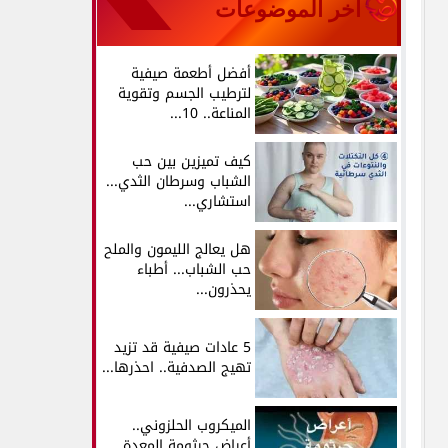
آخر الموضوعات
أفضل أطعمة صيفية
لترطيب الجسم وتقوية
المناعة.. 10...
كيف تميزين بين حب
الشباب وسرطان الثدي...
استشاري...
هل يعالج الليمون والملح
حب الشباب... أطباء
يحذرون...
5 عادات صيفية قد تزيد
تهيج الصدفية.. احذرها...
الميكروب الحلزوني..
أعراض جرثومة المعدة