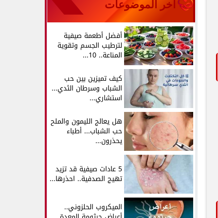
آخر الموضوعات
أفضل أطعمة صيفية
لترطيب الجسم وتقوية
المناعة.. 10...
كيف تميزين بين حب
الشباب وسرطان الثدي...
استشاري...
هل يعالج الليمون والملح
حب الشباب... أطباء
يحذرون...
5 عادات صيفية قد تزيد
تهيج الصدفية.. احذرها...
الميكروب الحلزوني..
أعراض جرثومة المعدة