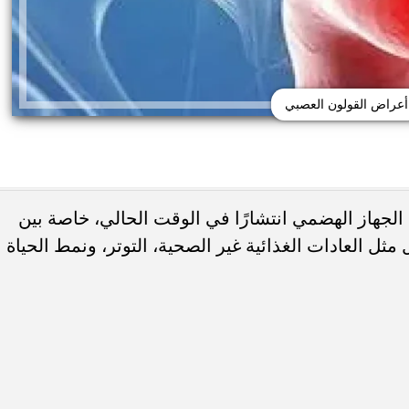
أعراض القولون العصبي
الجهاز الهضمي انتشارًا في الوقت الحالي، خاصة بين
مثل العادات الغذائية غير الصحية، التوتر، ونمط الحياة
 حب الشباب وسرطان
 أورام يوضح العلامات
هل يعالج الليمون والملح حب الشباب... أ
تحذيرية
يحذرون من وصفة منزلية قد...