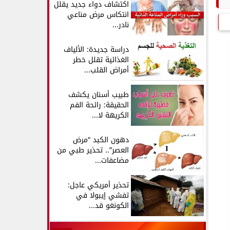
اكتشاف دواء جديد يقلل
انتكاس مرض مناعي
نادر...
دراسة جديدة: الألياف
الغذائية تقلل خطر
أمراض القلب...
طبيب أسنان يكشف
الحقيقة: رائحة الفم
الكريهة لا...
دهون الكبد “مرض
العصر”.. تحذير طبي من
مضاعفات...
تحذير أمريكي عاجل:
تفشي إيبولا في
الكونغو قد...