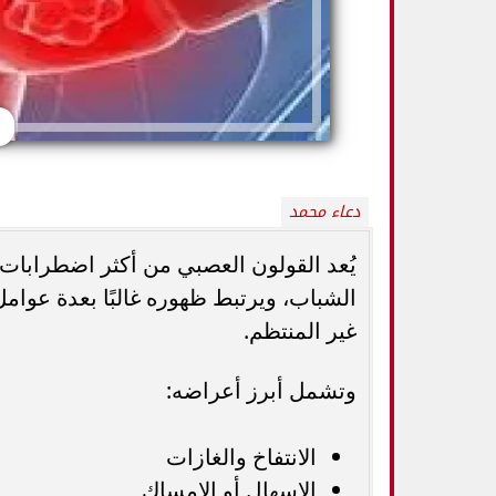
دعاء محمد
يُعد القولون العصبي من أكثر اضطرابات 
الشباب، ويرتبط ظهوره غالبًا بعدة عوامل 
كيف تميزين بين
غير المنتظم.
أفضل أطعمة صيفية لترطيب الجسم وتقوية
الثدي... استشاري
المناعة.. 10 خيارات تحارب الجفاف والحر
ال
وتشمل أبرز أعراضه:
الانتفاخ والغازات
الإسهال أو الإمساك