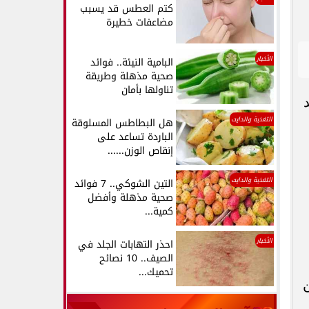
كتم العطس قد يسبب
مضاعفات خطيرة
الأخبار
البامية النيئة.. فوائد
صحية مذهلة وطريقة
تناولها بأمان
التغذية والدايت
هل البطاطس المسلوقة
الباردة تساعد على
إنقاص الوزن......
التغذية والدايت
التين الشوكي.. 7 فوائد
صحية مذهلة وأفضل
كمية...
الأخبار
احذر التهابات الجلد في
الصيف.. 10 نصائح
تحميك...
ن