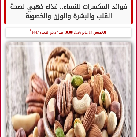
فوائد المكسرات للنساء.. غذاء ذهبي لصحة
القلب والبشرة والوزن والخصوبة
هـ
الخميس
14 مايو 2026
10:08 صـ
27 ذو القعدة 1447