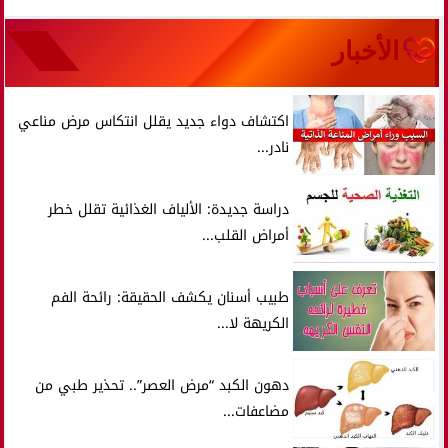
الأخبار
اكتشاف دواء جديد يقلل انتكاس مرض مناعي
نادر...
دراسة جديدة: الألياف الغذائية تقلل خطر
أمراض القلب...
طبيب أسنان يكشف الحقيقة: رائحة الفم
الكريهة لا...
دهون الكبد “مرض العصر”.. تحذير طبي من
مضاعفات...