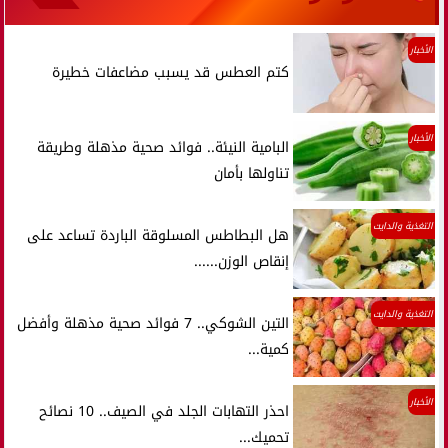
الأخبار
كتم العطس قد يسبب مضاعفات خطيرة
الأخبار
البامية النيئة.. فوائد صحية مذهلة وطريقة
تناولها بأمان
التغذية والدايت
هل البطاطس المسلوقة الباردة تساعد على
إنقاص الوزن......
التغذية والدايت
التين الشوكي.. 7 فوائد صحية مذهلة وأفضل
كمية...
الأخبار
احذر التهابات الجلد في الصيف.. 10 نصائح
تحميك...