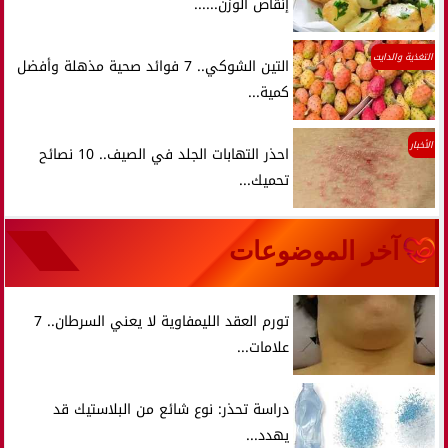
إنقاص الوزن......
التغذية والدايت
التين الشوكي.. 7 فوائد صحية مذهلة وأفضل
كمية...
الأخبار
احذر التهابات الجلد في الصيف.. 10 نصائح
تحميك...
آخر الموضوعات
تورم العقد الليمفاوية لا يعني السرطان.. 7
علامات...
دراسة تحذر: نوع شائع من البلاستيك قد
يهدد...