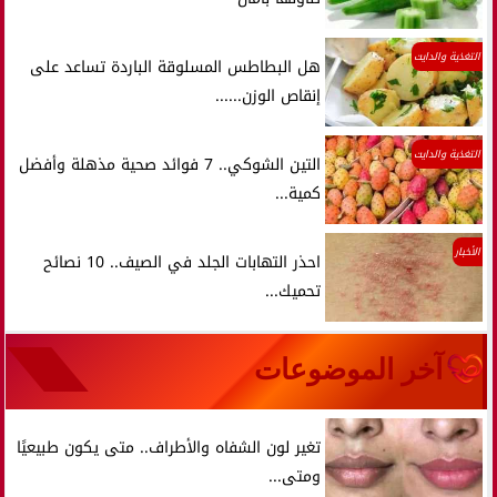
التغذية والدايت
هل البطاطس المسلوقة الباردة تساعد على
إنقاص الوزن......
التغذية والدايت
التين الشوكي.. 7 فوائد صحية مذهلة وأفضل
كمية...
الأخبار
احذر التهابات الجلد في الصيف.. 10 نصائح
تحميك...
آخر الموضوعات
تغير لون الشفاه والأطراف.. متى يكون طبيعيًا
ومتى...