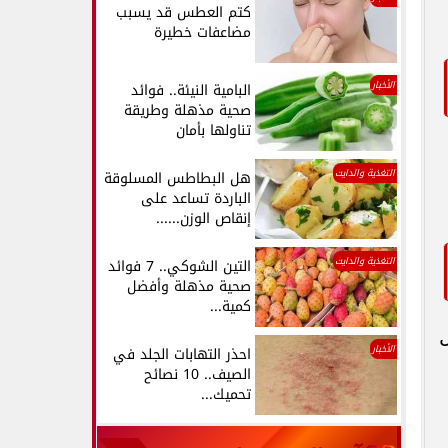
كتم العطس قد يسبب
مضاعفات خطيرة
الأخبار
البامية النيئة.. فوائد
صحية مذهلة وطريقة
تناولها بأمان
التغذية والدايت
هل البطاطس المسلوقة
الباردة تساعد على
إنقاص الوزن......
التغذية والدايت
التين الشوكي.. 7 فوائد
صحية مذهلة وأفضل
كمية...
تمثل
الأخبار
احذر التهابات الجلد في
الصيف.. 10 نصائح
تحميك...