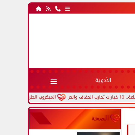
الأدوية
الميكروب الحلزوني.. أعراض جرثومة ال
الصحة