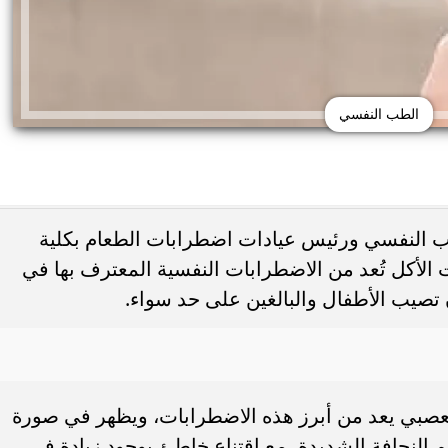
الطب النفسي
طب النفسي ورئيس عيادات اضطرابات الطعام بكلية
أكل تُعد من الاضطرابات النفسية المعترف بها في
 حب الشباب وسرطان
ن تصيب الأطفال والبالغين على حد سواء.
 أورام يوضح العلامات
هل يعالج الليمون والملح حب الشباب... أ
تحذيرية
يحذرون من وصفة منزلية قد...
عصبي يعد من أبرز هذه الاضطرابات، ويظهر في صورة
م النحافة الشديدة، مع اقتناع خاطئ بوجود زيادة في