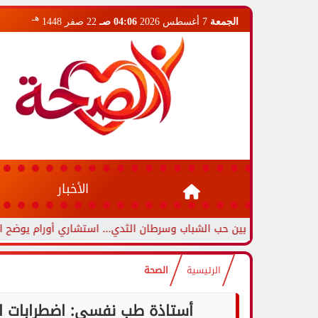
هـ
الجمعة
7 أغسطس 2026
04:06 صـ
22 صفر 1448
الأخبار
ميزين بين حب الشباب وسرطان الثدي... استشاري أورام يوضح العلامات ا
الرئيسية
الصحة
أستاذة طب نفسي: اضطرابات ا