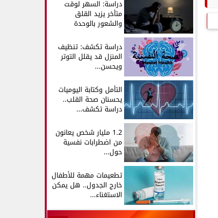
دراسة: السهر لوقت
متأخر يزيد القلق
والشعور بالوحدة
دراسة تكشف: تنظيف
المنزل قد يقلل التوتر
ويحسن...
التأمل وكتابة اليوميات
يحسنان صحة القلب..
دراسة تكشف...
1.2 مليار شخص يعانون
من اضطرابات نفسية
حول...
تطعيمات مهمة للأطفال
خارج الجدول.. هل يمكن
الاستغناء...