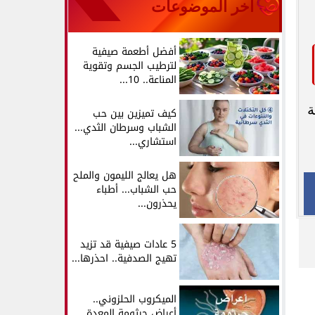
آخر الموضوعات
أفضل أطعمة صيفية
لترطيب الجسم وتقوية
المناعة.. 10...
ة
كيف تميزين بين حب
الشباب وسرطان الثدي...
استشاري...
هل يعالج الليمون والملح
حب الشباب... أطباء
يحذرون...
5 عادات صيفية قد تزيد
تهيج الصدفية.. احذرها...
الميكروب الحلزوني..
أعراض جرثومة المعدة