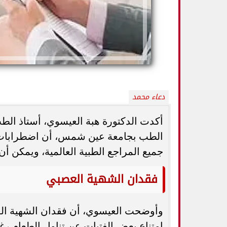
دعاء محمد
أكدت الدكتورة هبة العيسوي، أستاذ ال
الطب بجامعة عين شمس، أن اضطرابات ال
كيف تميزين بين
جميع المراجع الطبية العالمية، ويمكن أ
أفضل أطعمة صيفية لترطيب الجسم وتقوية
الثدي... استشاري
المناعة.. 10 خيارات تحارب الجفاف والحر
ال
فقدان الشهية العصبي
وأوضحت العيسوي، أن فقدان الشهية ال
امتناع بعض الفتيات عن تناول الطعام رغ