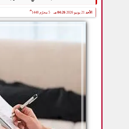
هـ
الأحد
21 يونيو 2026
04:26 مـ
5 محرّم 1448