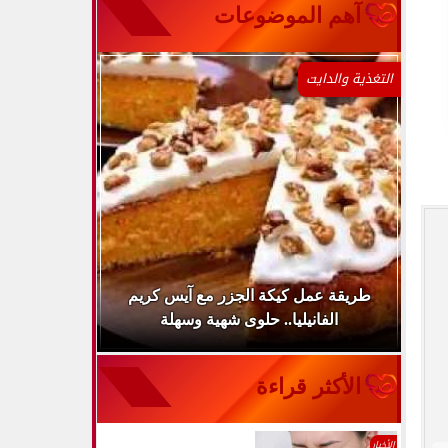
آهم الموضوعات
التغذية والدايت
ينها
طريقة عمل كيكة الجزر مع آيس كريم
طريقة عمل 
الفانيليا.. حلوى شهية وسهلة
سر
الأكثر قراءة
الأخبار