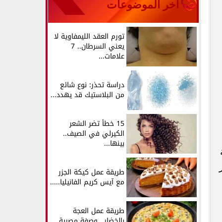
آخر الموضوعات
تورم العقد الليمفاوية لا
يعني السرطان.. 7
علامات...
دراسة تحذر: نوع شائع
من البلاستيك قد يهدد...
15 خطأ تضر الشعر
الكيرلي في الصيف..
بينها...
طريقة عمل كيكة الجزر
مع آيس كريم الفانيليا.....
طريقة عمل العجة
بالخضار.. وصفة مصرية