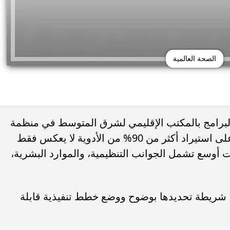
الصحة العالمية
 البرامج بالمكتب الإقليمي لشرق المتوسط في منظمة
الصحة العالمية، أن اعتماد قارة أفريقيا على استيراد أكثر من 90% من الأدوية لا يعكس فقط
 أوسع تشمل الجوانب التنظيمية، والموارد البشرية،
ئع من البلاستيك قد يهدد
15 خطأ تضر الشعر الكيرلي في الصيف.. ب
ة الكبد
غسل الشعر يوميًا
، شريطة تحديدها بوضوح ووضع خطط تنفيذية قابلة