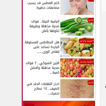
كتم العطس قد يسبب
مضاعفات خطيرة
الأخبار
البامية النيئة.. فوائد
صحية مذهلة وطريقة
تناولها بأمان
التغذية والدايت
هل البطاطس المسلوقة
الباردة تساعد على
إنقاص الوزن......
التغذية والدايت
التين الشوكي.. 7 فوائد
صحية مذهلة وأفضل
كمية...
الأخبار
احذر التهابات الجلد في
الصيف.. 10 نصائح
تحميك...