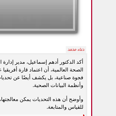
دعاء محمد
أكد الدكتور أدهم إسماعيل، مدير إدارة
فجوة صناعية، بل يكشف أيضًا عن تحديات
تورم العقد الليمفاوية لا يعني السرطان.. 7
دراسة تحذر: نوع شا
علامات تستدعي زيارة الطبيب
صح
وأنظمة البيانات الصحية.
وأوضح أن هذه التحديات يمكن معالجتها
للقياس والمتابعة.