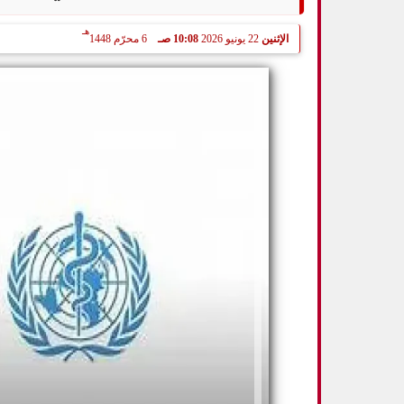
هـ
الإثنين
22 يونيو 2026
10:08 صـ
6 محرّم 1448