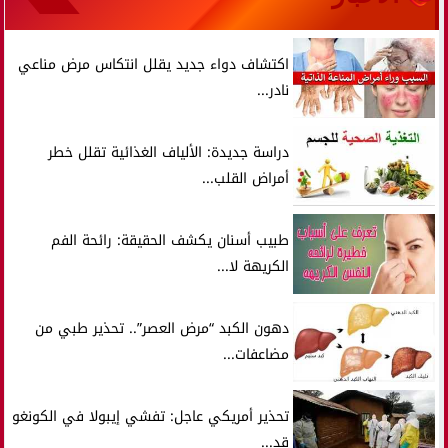
اكتشاف دواء جديد يقلل انتكاس مرض مناعي
نادر...
دراسة جديدة: الألياف الغذائية تقلل خطر
أمراض القلب...
طبيب أسنان يكشف الحقيقة: رائحة الفم
الكريهة لا...
دهون الكبد “مرض العصر”.. تحذير طبي من
مضاعفات...
تحذير أمريكي عاجل: تفشي إيبولا في الكونغو
قد...