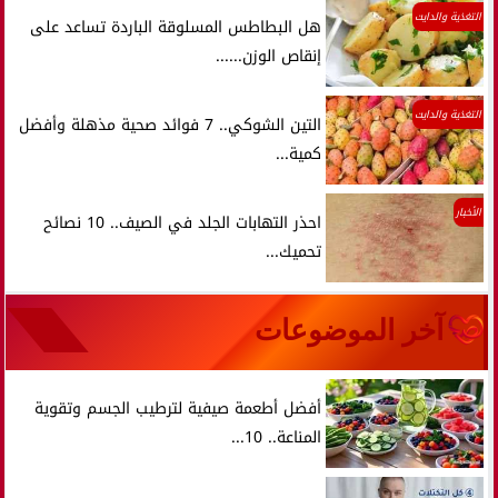
التغذية والدايت
هل البطاطس المسلوقة الباردة تساعد على
إنقاص الوزن......
التغذية والدايت
التين الشوكي.. 7 فوائد صحية مذهلة وأفضل
كمية...
الأخبار
احذر التهابات الجلد في الصيف.. 10 نصائح
تحميك...
آخر الموضوعات
أفضل أطعمة صيفية لترطيب الجسم وتقوية
المناعة.. 10...