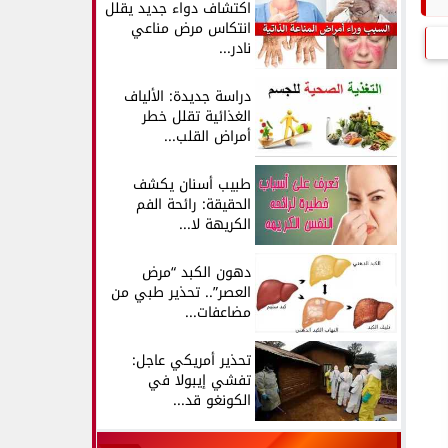
اكتشاف دواء جديد يقلل
انتكاس مرض مناعي
نادر...
دراسة جديدة: الألياف
الغذائية تقلل خطر
أمراض القلب...
طبيب أسنان يكشف
الحقيقة: رائحة الفم
الكريهة لا...
دهون الكبد “مرض
العصر”.. تحذير طبي من
مضاعفات...
تحذير أمريكي عاجل:
تفشي إيبولا في
الكونغو قد...