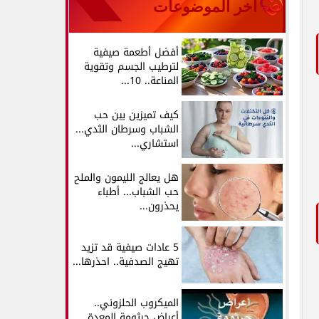
آخر الموضوعات
أفضل أطعمة صيفية
لترطيب الجسم وتقوية
المناعة.. 10...
كيف تميزين بين حب
الشباب وسرطان الثدي...
استشاري...
هل يعالج الليمون والملح
حب الشباب... أطباء
يحذرون...
5 عادات صيفية قد تزيد
تهيج الصدفية.. احذرها...
الميكروب الحلزوني..
أعراض جرثومة المعدة