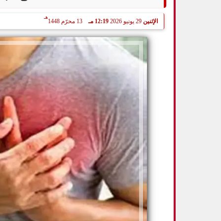
هـ
الإثنين
29 يونيو 2026
12:19 مـ
13 محرّم 1448