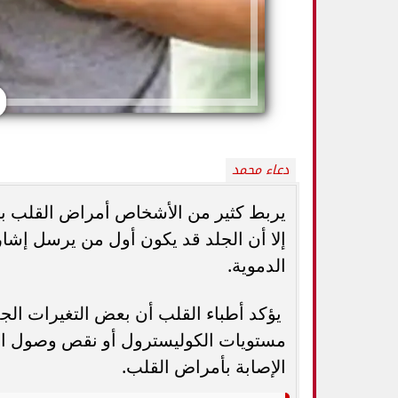
دعاء محمد
يربط كثير من الأشخاص أمراض القلب بأ
إلا أن الجلد قد يكون أول من يرسل إشا
كيف تميزين بين
الدموية.
أفضل أطعمة صيفية لترطيب الجسم وتقوية
الثدي... استشاري
المناعة.. 10 خيارات تحارب الجفاف والحر
ال
يؤكد أطباء القلب أن بعض التغيرات الج
مستويات الكوليسترول أو نقص وصول الأ
الإصابة بأمراض القلب.