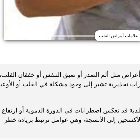
علامات أمراض القلب
عراض مثل ألم الصدر أو ضيق التنفس أو خفقان القلب،
رات تحذيرية تشير إلى وجود مشكلة في القلب أو الأوعي
 حب الشباب وسرطان
 أورام يوضح العلامات
هل يعالج الليمون والملح حب الشباب... أ
تحذيرية
يحذرون من وصفة منزلية قد...
لدية قد تعكس اضطرابات في الدورة الدموية أو ارتفاع
كسجين إلى الأنسجة، وهي عوامل ترتبط بزيادة خطر