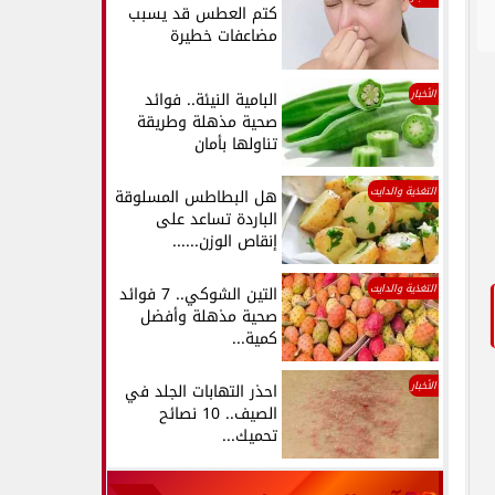
كتم العطس قد يسبب
مضاعفات خطيرة
الأخبار
البامية النيئة.. فوائد
صحية مذهلة وطريقة
تناولها بأمان
التغذية والدايت
هل البطاطس المسلوقة
الباردة تساعد على
إنقاص الوزن......
التغذية والدايت
التين الشوكي.. 7 فوائد
صحية مذهلة وأفضل
كمية...
الأخبار
احذر التهابات الجلد في
الصيف.. 10 نصائح
تحميك...