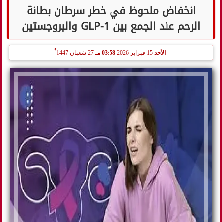
انخفاض ملحوظ في خطر سرطان بطانة
الرحم عند الجمع بين GLP-1 والبروجستين
هـ
الأحد
15 فبراير 2026
03:58 مـ
27 شعبان 1447