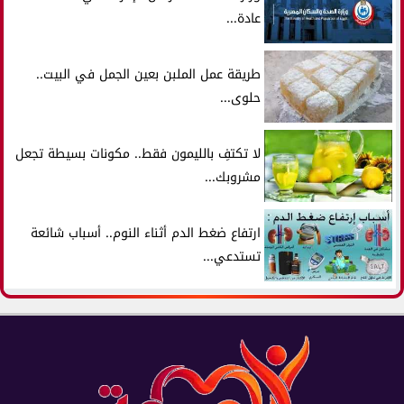
عادة...
طريقة عمل الملبن بعين الجمل في البيت..
حلوى...
لا تكتفِ بالليمون فقط.. مكونات بسيطة تجعل
مشروبك...
ارتفاع ضغط الدم أثناء النوم.. أسباب شائعة
تستدعي...