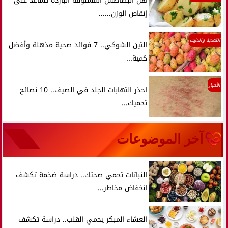
هل البطاطس المسلوقة الباردة تساعد على
إنقاص الوزن......
التغذية والدايت
التين الشوكي.. 7 فوائد صحية مذهلة وأفضل
كمية...
الأخبار
احذر التهابات الجلد في الصيف.. 10 نصائح
تحميك...
آخر الموضوعات
النباتات تحمي صحتك.. دراسة ضخمة تكشف
انخفاض مخاطر...
العشاء المبكر يحمي القلب.. دراسة تكشف