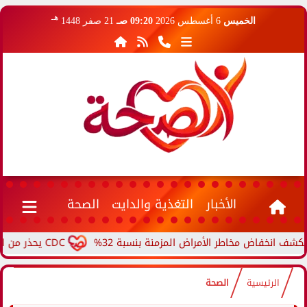
هـ
الخميس
6 أغسطس 2026
09:20 صـ
21 صفر 1448
الأخبار
التغذية والدايت
الصحة
فاض مخاطر الأمراض المزمنة بنسبة 32%
CDC يحذر من ارتفاع حالات حمى الأرانب.. مرض نادر ينتقل من الحيوانات...
الرئيسية
الصحة