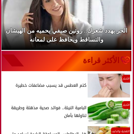
الحر يهدد شعرك.. روتين صيفي يحميه من الهيشان
والتساقط ويحافظ على لمعانه
الأكثر قراءة
الأخبار
كتم العطس قد يسبب مضاعفات خطيرة
الأخبار
البامية النيئة.. فوائد صحية مذهلة وطريقة
تناولها بأمان
التغذية والدايت