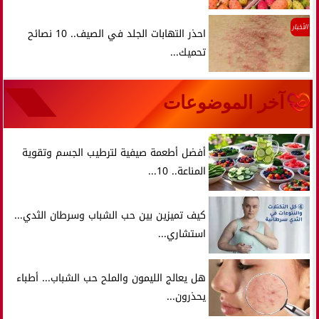
الأخبار
احذر التهابات الجلد في الصيف.. 10 نصائح
تحميك...
آخر الموضوعات
أفضل أطعمة صيفية لترطيب الجسم وتقوية
المناعة.. 10...
كيف تميزين بين حب الشباب وسرطان الثدي...
استشاري...
هل يعالج الليمون والملح حب الشباب... أطباء
يحذرون...