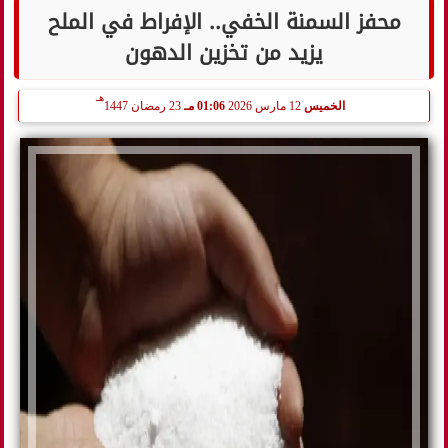
محفز السمنة الخفي.. الإفراط في الملح
يزيد من تخزين الدهون
هـ
الخميس
12 مارس 2026
01:06 مـ
23 رمضان 1447