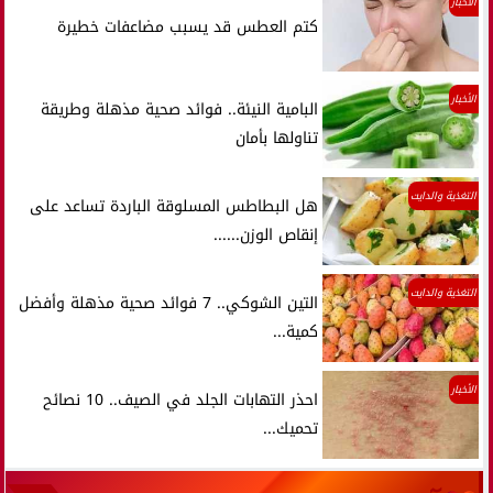
الأخبار
كتم العطس قد يسبب مضاعفات خطيرة
الأخبار
البامية النيئة.. فوائد صحية مذهلة وطريقة
تناولها بأمان
التغذية والدايت
هل البطاطس المسلوقة الباردة تساعد على
إنقاص الوزن......
التغذية والدايت
التين الشوكي.. 7 فوائد صحية مذهلة وأفضل
كمية...
الأخبار
احذر التهابات الجلد في الصيف.. 10 نصائح
تحميك...