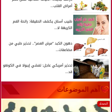
أمراض القلب...
طبيب أسنان يكشف الحقيقة: رائحة الفم
الكريهة لا...
دهون الكبد “مرض العصر”.. تحذير طبي من
مضاعفات...
تحذير أمريكي عاجل: تفشي إيبولا في الكونغو
قد...
آهم الموضوعات
الصحة