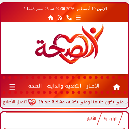
هـ
الإثنين
10 أغسطس 2026
02:30 صـ
25 صفر 1448
الأخبار
التغذية والدايت
الصحة
تى يكون طبيعيًا ومتى يكشف مشكلة صحية؟
تنميل الأصابع المست
الرئيسية
الأخبار