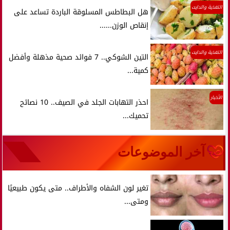
التغذية والدايت
هل البطاطس المسلوقة الباردة تساعد على
إنقاص الوزن......
التغذية والدايت
التين الشوكي.. 7 فوائد صحية مذهلة وأفضل
كمية...
الأخبار
احذر التهابات الجلد في الصيف.. 10 نصائح
تحميك...
آخر الموضوعات
تغير لون الشفاه والأطراف.. متى يكون طبيعيًا
ومتى...