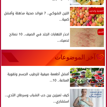
التغذية والدايت
التين الشوكي.. 7 فوائد صحية مذهلة وأفضل
كمية...
الأخبار
احذر التهابات الجلد في الصيف.. 10 نصائح
تحميك...
آخر الموضوعات
أفضل أطعمة صيفية لترطيب الجسم وتقوية
المناعة.. 10...
كيف تميزين بين حب الشباب وسرطان الثدي...
استشاري...