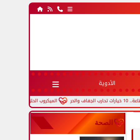
الأدوية
الميكروب الحلزوني.. أعراض جرثومة الم
الصحة