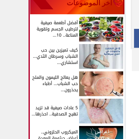
آخر الموضوعات
أفضل أطعمة صيفية
لترطيب الجسم وتقوية
المناعة.. 10...
كيف تميزين بين حب
الشباب وسرطان الثدي...
استشاري...
هل يعالج الليمون والملح
حب الشباب... أطباء
يحذرون...
5 عادات صيفية قد تزيد
تهيج الصدفية.. احذرها...
الميكروب الحلزوني..
أعراض جرثومة المعدة