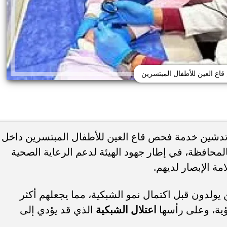
اع العين للأطفال المبتسرين
ن تدشين خدمة فحص قاع العين للأطفال المبتسرين داخل
 حب الشباب وسرطان
لمحافظة، في إطار جهود الهيئة لدعم الرعاية الصحية
 أورام يوضح العلامات
هل يعالج الليمون والملح حب الشباب... أ
تحذيرية
يحذرون من وصفة منزلية قد...
ة الإبصار لديهم.
 يولدون قبل اكتمال نمو الشبكية، مما يجعلهم أكثر
ية، وعلى رأسها
اعتلال الشبكية
الذي قد يؤدي إلى