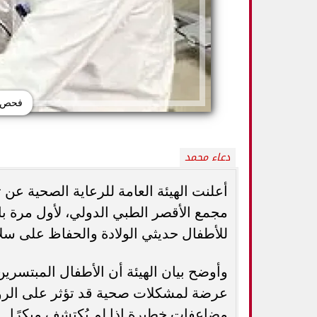
فحص ق
دعاء محمد
أعلنت الهيئة العامة للرعاية الصحية ع
كيف تميزين بين
مجمع الأقصر الطبي الدولي، لأول مرة با
أفضل أطعمة صيفية لترطيب الجسم وتقوية
الثدي... استشاري
المناعة.. 10 خيارات تحارب الجفاف والحر
ال
للأطفال حديثي الولادة والحفاظ على سلام
وأوضح بيان الهيئة أن الأطفال المبتسرين
عرضة لمشكلات صحية قد تؤثر على الرؤ
مضاعفات خطيرة إذا لم يُكتشف مبكرًا.