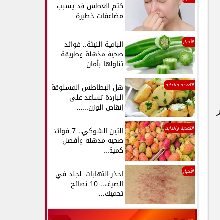
كتم العطس قد يسبب
مضاعفات خطيرة
الأخبار
البامية النيئة.. فوائد
صحية مذهلة وطريقة
تناولها بأمان
التغذية والدايت
هل البطاطس المسلوقة
الباردة تساعد على
إنقاص الوزن......
التغذية والدايت
التين الشوكي.. 7 فوائد
صحية مذهلة وأفضل
كمية...
الأخبار
احذر التهابات الجلد في
الصيف.. 10 نصائح
تحميك...