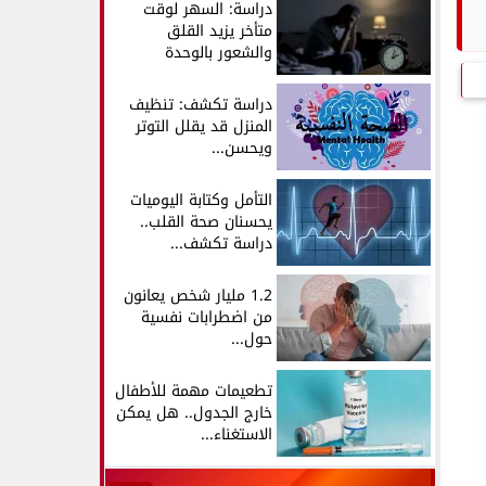
دراسة: السهر لوقت
متأخر يزيد القلق
والشعور بالوحدة
دراسة تكشف: تنظيف
المنزل قد يقلل التوتر
ويحسن...
التأمل وكتابة اليوميات
يحسنان صحة القلب..
دراسة تكشف...
1.2 مليار شخص يعانون
من اضطرابات نفسية
حول...
تطعيمات مهمة للأطفال
خارج الجدول.. هل يمكن
الاستغناء...