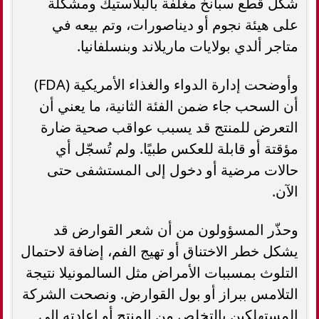
شكل قطع سبانخ مغلفة بالبلاستيك ومشكّلة
على هيئة نجوم أو ديناصورات، وتم بيعه في
متاجر ألدي بولايات ماريلاند وبنسلفانيا.
وأوضحت إدارة الدواء والغذاء الأمريكية (FDA)
أن السحب جاء ضمن الفئة الثانية، ما يعني أن
التعرض للمنتج قد يسبب عواقب صحية ضارة
مؤقتة أو قابلة للعكس طبيًا. ولم تُسجّل أي
حالات مرضية أو دخول إلى المستشفى حتى
الآن.
وحذّر المسؤولون من أن شعر القوارض قد
يشكل خطر الاختناق أو تهيج الفم، إضافة لاحتمال
التلوث بمسببات الأمراض مثل السالمونيلا نتيجة
التلامس ببراز أو بول القوارض. ونصحت الشركة
المستهلكين بالتخلص من المنتج أو إعادته إلى