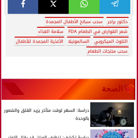
دكتور براجر
سحب سبانخ الأطفال المجمدة
شعر القوارض في الطعام FDA
سلامة الغذاء
التلوث الميكروبي
السالمونيلا
الأغذية المجمدة للأطفال
سحب منتجات الطعام
الصحة
دراسة: السهر لوقت متأخر يزيد القلق والشعور
بالوحدة
دراسة تكشف: تنظيف المنزل قد يقلل التوتر