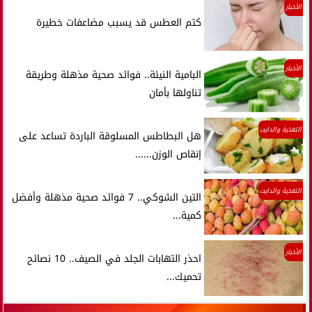
الأخبار
كتم العطس قد يسبب مضاعفات خطيرة
الأخبار
البامية النيئة.. فوائد صحية مذهلة وطريقة
تناولها بأمان
التغذية والدايت
هل البطاطس المسلوقة الباردة تساعد على
إنقاص الوزن......
التغذية والدايت
التين الشوكي.. 7 فوائد صحية مذهلة وأفضل
كمية...
الأخبار
احذر التهابات الجلد في الصيف.. 10 نصائح
تحميك...