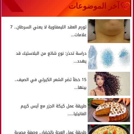
آخر الموضوعات
تورم العقد الليمفاوية لا يعني السرطان.. 7
علامات...
دراسة تحذر: نوع شائع من البلاستيك قد
يهدد...
15 خطأ تضر الشعر الكيرلي في الصيف..
بينها...
طريقة عمل كيكة الجزر مع آيس كريم
الفانيليا.....
طريقة عمل العجة بالخضار.. وصفة مصرية