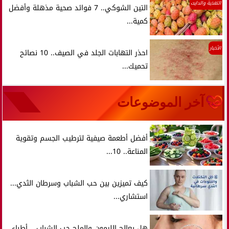
التغذية والدايت
التين الشوكي.. 7 فوائد صحية مذهلة وأفضل
كمية...
الأخبار
احذر التهابات الجلد في الصيف.. 10 نصائح
تحميك...
آخر الموضوعات
أفضل أطعمة صيفية لترطيب الجسم وتقوية
المناعة.. 10...
كيف تميزين بين حب الشباب وسرطان الثدي...
استشاري...
هل يعالج الليمون والملح حب الشباب... أطباء