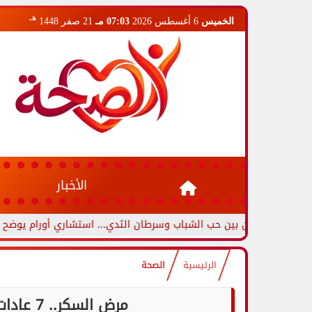
هـ
الخميس
6 أغسطس 2026
07:03 مـ
21 صفر 1448
الأخبار
زين بين حب الشباب وسرطان الثدي... استشاري أورام يوضح العلامات التح
الرئيسية
الصحة
مرض السكر.. 7 عادات صحية للتعايش معه دون مضاعفات