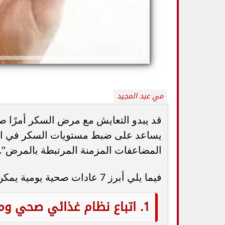
مي عبد المجيد
قد يبدو التعايش مع مرض السكر أمرًا صع
يساعد على ضبط مستويات السكر في الد
كيف تميزين بين
المضاعفات المزمنة المرتبطة بالمرض".
أفضل أطعمة صيفية لترطيب الجسم وتقوية
الثدي... استشاري
المناعة.. 10 خيارات تحارب الجفاف والحر
ال
فيما يلي أبرز 7 عادات صحية يومية يمكن لمرضى السكر الالتزام بها:
1. اتباع نظام غذائي صحي ومتوازن