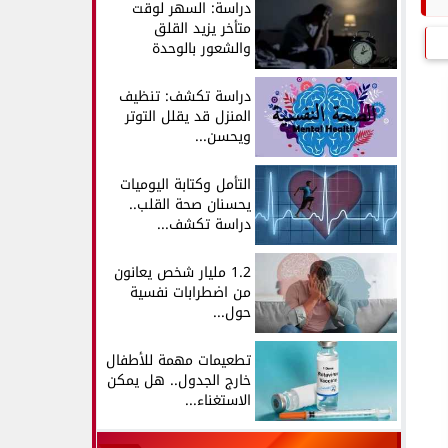
دراسة: السهر لوقت
متأخر يزيد القلق
والشعور بالوحدة
دراسة تكشف: تنظيف
المنزل قد يقلل التوتر
ويحسن...
التأمل وكتابة اليوميات
يحسنان صحة القلب..
دراسة تكشف...
1.2 مليار شخص يعانون
من اضطرابات نفسية
حول...
تطعيمات مهمة للأطفال
خارج الجدول.. هل يمكن
الاستغناء...