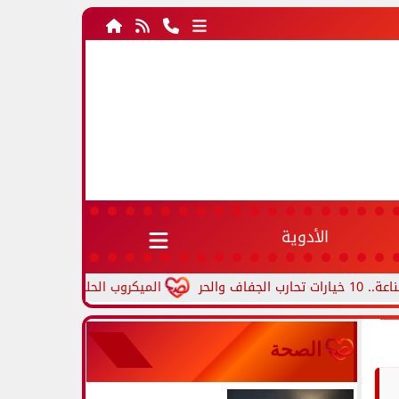
الأدوية
الميكروب الحلزوني.. أعراض جرثومة المعد
الصحة