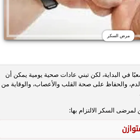
مرض السكر
بًا في البداية، لكن تبني عادات صحية يومية يمكن أن
م، والحفاظ على صحة القلب والأعصاب، والوقاية من
 حب الشباب وسرطان
 أورام يوضح العلامات
هل يعالج الليمون والملح حب الشباب... أ
تحذيرية
يحذرون من وصفة منزلية قد...