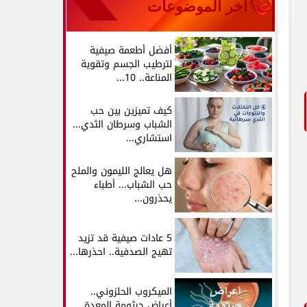
آخر الموضوعات
أفضل أطعمة صيفية
لترطيب الجسم وتقوية
المناعة.. 10...
كيف تميزين بين حب
الشباب وسرطان الثدي...
استشاري...
هل يعالج الليمون والملح
حب الشباب... أطباء
يحذرون...
5 عادات صيفية قد تزيد
تهيج الصدفية.. احذرها...
الميكروب الحلزوني..
أعراض جرثومة المعدة