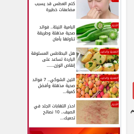
كتم العطس قد يسبب
مضاعفات خطيرة
الأخبار
البامية النيئة.. فوائد
صحية مذهلة وطريقة
تناولها بأمان
التغذية والدايت
هل البطاطس المسلوقة
الباردة تساعد على
إنقاص الوزن......
التغذية والدايت
التين الشوكي.. 7 فوائد
صحية مذهلة وأفضل
كمية...
الأخبار
احذر التهابات الجلد في
م
الصيف.. 10 نصائح
تحميك...