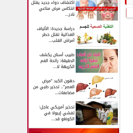
اكتشاف دواء جديد يقلل
انتكاس مرض مناعي
نادر...
دراسة جديدة: الألياف
الغذائية تقلل خطر
أمراض القلب...
طبيب أسنان يكشف
الحقيقة: رائحة الفم
الكريهة لا...
دهون الكبد “مرض
العصر”.. تحذير طبي من
مضاعفات...
تحذير أمريكي عاجل:
تفشي إيبولا في
الكونغو قد...