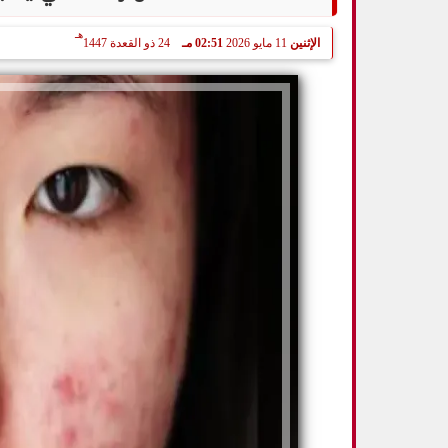
هـ
الإثنين
11 مايو 2026
02:51 مـ
24 ذو القعدة 1447