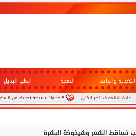
التغذية والدايت
الصحة
الطب البديل
عة قد تضر الكلى...
5 خطوات بسيطة تحميك من السكري وأمراض القلب وارتفاع ضغط الدم
بب تساقط الشعر وشيخوخة البشرة