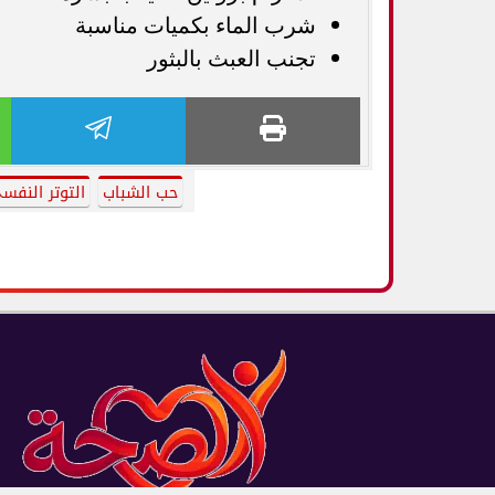
شرب الماء بكميات مناسبة
تجنب العبث بالبثور
حب الشباب
التوتر النفس