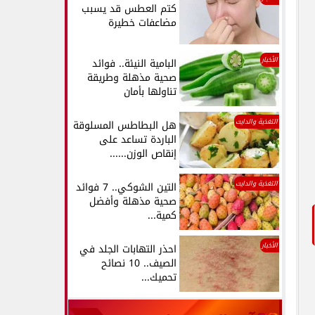
كتم العطس قد يسبب
مضاعفات خطيرة
الأخبار
البامية النيئة.. فوائد
صحية مذهلة وطريقة
تناولها بأمان
التغذية والدايت
هل البطاطس المسلوقة
الباردة تساعد على
إنقاص الوزن......
التغذية والدايت
التين الشوكي.. 7 فوائد
صحية مذهلة وأفضل
كمية...
الأخبار
احذر التهابات الجلد في
الصيف.. 10 نصائح
تحميك...