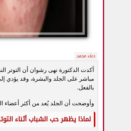
دعاء محمد
أكدت الدكتورة نهى رشوان أن التوتر ال
مباشر على الجلد والبشرة، وقد يؤدي إ
بالفعل.
5 خطوات بسيطة تحميك من السكري
وزارة الصحة ت
وأمراض القلب وارتفاع ضغط الدم
المسكنات.. عادة 
وأوضحت أن الجلد يُعد من أكثر أعضاء الج
لماذا يظهر حب الشباب أثناء التوتر