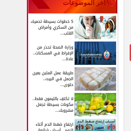
آخر الموضوعات
5 خطوات بسيطة تحميك
من السكري وأمراض
القلب...
وزارة الصحة تحذر من
الإفراط في المسكنات..
عادة...
طريقة عمل الملبن بعين
الجمل في البيت..
حلوى...
لا تكتفِ بالليمون فقط..
مكونات بسيطة تجعل
مشروبك...
ارتفاع ضغط الدم أثناء
النوم.. أسباب شائعة