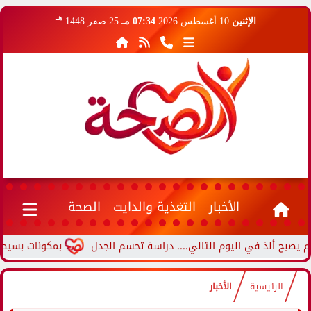
هـ
الإثنين
10 أغسطس 2026
07:34 مـ
25 صفر 1448
الأخبار
التغذية والدايت
الصحة
لذ في اليوم التالي.... دراسة تحسم الجدل
بمكونات بسيطة.. طريقة
الرئيسية
الأخبار