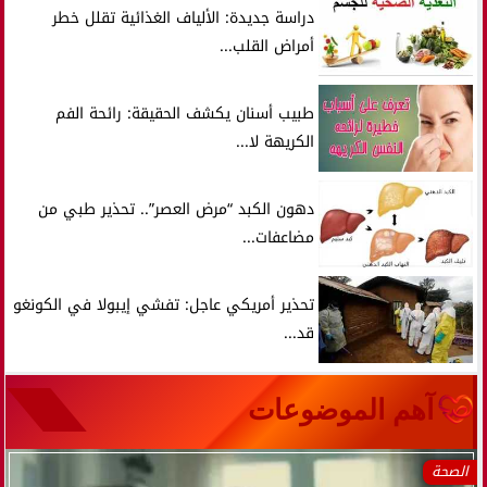
دراسة جديدة: الألياف الغذائية تقلل خطر
أمراض القلب...
طبيب أسنان يكشف الحقيقة: رائحة الفم
الكريهة لا...
دهون الكبد “مرض العصر”.. تحذير طبي من
مضاعفات...
تحذير أمريكي عاجل: تفشي إيبولا في الكونغو
قد...
آهم الموضوعات
الصحة