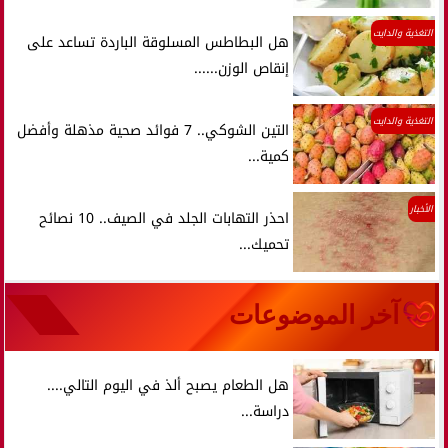
التغذية والدايت
هل البطاطس المسلوقة الباردة تساعد على
إنقاص الوزن......
التغذية والدايت
التين الشوكي.. 7 فوائد صحية مذهلة وأفضل
كمية...
الأخبار
احذر التهابات الجلد في الصيف.. 10 نصائح
تحميك...
آخر الموضوعات
هل الطعام يصبح ألذ في اليوم التالي....
دراسة...