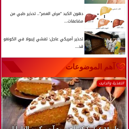
دهون الكبد “مرض العصر”.. تحذير طبي من
مضاعفات...
تحذير أمريكي عاجل: تفشي إيبولا في الكونغو
قد...
آهم الموضوعات
التغذية والدايت
طريقة عمل كيكة الجزر مع آيس كريم الفانيليا..