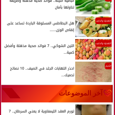
البامية النيئة.. فوائد صحية مذهلة وطريقة
تناولها بأمان
التغذية والدايت
هل البطاطس المسلوقة الباردة تساعد على
إنقاص الوزن......
التغذية والدايت
التين الشوكي.. 7 فوائد صحية مذهلة وأفضل
كمية...
الأخبار
احذر التهابات الجلد في الصيف.. 10 نصائح
تحميك...
آخر الموضوعات
تورم العقد الليمفاوية لا يعني السرطان.. 7