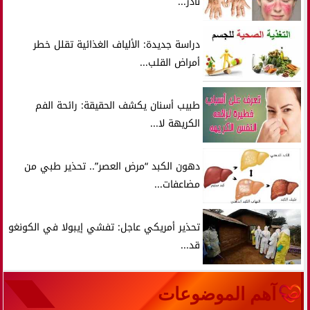
نادر...
دراسة جديدة: الألياف الغذائية تقلل خطر
أمراض القلب...
طبيب أسنان يكشف الحقيقة: رائحة الفم
الكريهة لا...
دهون الكبد “مرض العصر”.. تحذير طبي من
مضاعفات...
تحذير أمريكي عاجل: تفشي إيبولا في الكونغو
قد...
آهم الموضوعات