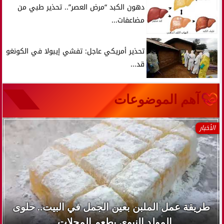
دهون الكبد “مرض العصر”.. تحذير طبي من
مضاعفات...
تحذير أمريكي عاجل: تفشي إيبولا في الكونغو
قد...
آهم الموضوعات
الأخبار
طريقة عمل الملبن بعين الجمل في البيت.. حلوى
المولد النبوي بطعم المحلات...