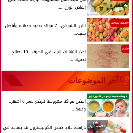
إنقاص الوزن......
التغذية والدايت
التين الشوكي.. 7 فوائد صحية مذهلة وأفضل
كمية...
الأخبار
احذر التهابات الجلد في الصيف.. 10 نصائح
تحميك...
آخر الموضوعات
أفضل فواكه مهروسة للرضع بعمر 6 أشهر..
وصفة...
دراسة: علاج خفض الكوليسترول قد يساعد في