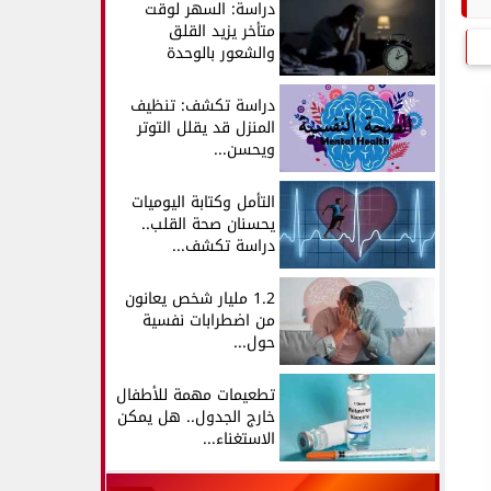
دراسة: السهر لوقت
متأخر يزيد القلق
والشعور بالوحدة
دراسة تكشف: تنظيف
المنزل قد يقلل التوتر
ويحسن...
التأمل وكتابة اليوميات
يحسنان صحة القلب..
دراسة تكشف...
1.2 مليار شخص يعانون
من اضطرابات نفسية
حول...
تطعيمات مهمة للأطفال
خارج الجدول.. هل يمكن
الاستغناء...