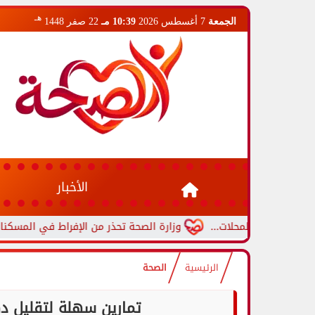
هـ
الجمعة
7 أغسطس 2026
10:39 مـ
22 صفر 1448
الأخبار
عم المحلات...
وزارة الصحة تحذر من الإفراط في المسكنات.. عادة ش
الرئيسية
الصحة
تمارين سهلة لتقليل ده