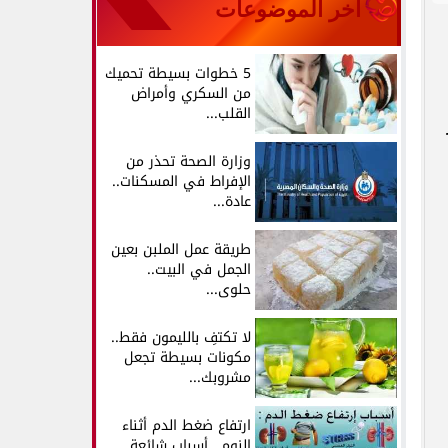
آخر الموضوعات
5 خطوات بسيطة تحميك
من السكري وأمراض
القلب...
وزارة الصحة تحذر من
الإفراط في المسكنات..
عادة...
طريقة عمل الملبن بعين
الجمل في البيت..
حلوى...
لا تكتفِ بالليمون فقط..
مكونات بسيطة تجعل
مشروبك...
ارتفاع ضغط الدم أثناء
النوم.. أسباب شائعة