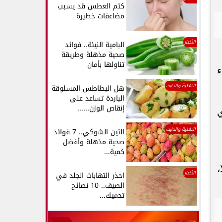
كتم العطس قد يسبب
مضاعفات خطيرة
الأخبار
البامية النيئة.. فوائد
صحية مذهلة وطريقة
تناولها بأمان
ء
التغذية والدايت
هل البطاطس المسلوقة
الباردة تساعد على
إنقاص الوزن......
ي
التغذية والدايت
التين الشوكي.. 7 فوائد
صحية مذهلة وأفضل
كمية...
،
الأخبار
احذر التهابات الجلد في
الصيف.. 10 نصائح
تحميك...