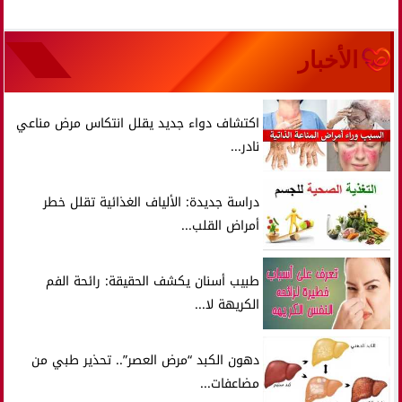
الأخبار
اكتشاف دواء جديد يقلل انتكاس مرض مناعي
نادر...
دراسة جديدة: الألياف الغذائية تقلل خطر
أمراض القلب...
طبيب أسنان يكشف الحقيقة: رائحة الفم
الكريهة لا...
دهون الكبد “مرض العصر”.. تحذير طبي من
مضاعفات...