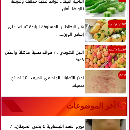
البامية النيئة.. فوائد صحية مذهلة وطريقة
تناولها بأمان
التغذية والدايت
هل البطاطس المسلوقة الباردة تساعد على
إنقاص الوزن......
التغذية والدايت
التين الشوكي.. 7 فوائد صحية مذهلة وأفضل
كمية...
الأخبار
احذر التهابات الجلد في الصيف.. 10 نصائح
تحميك...
آخر الموضوعات
تورم العقد الليمفاوية لا يعني السرطان.. 7